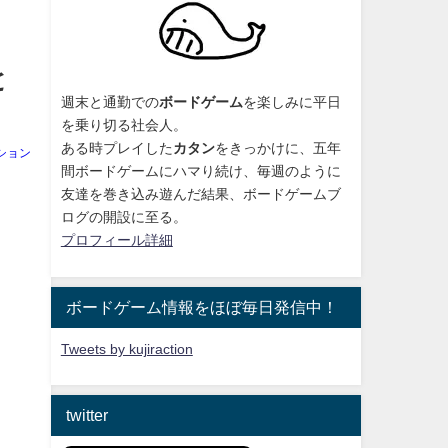
と
週末と通勤での
ボードゲーム
を楽しみに平日
を乗り切る社会人。
ある時プレイした
カタン
をきっかけに、
五年
ション
間ボードゲームにハマり続け
、毎週のように
友達を巻き込み遊んだ結果、ボードゲームブ
ログの開設に至る。
プロフィール詳細
ボードゲーム情報をほぼ毎日発信中！
Tweets by kujiraction
twitter