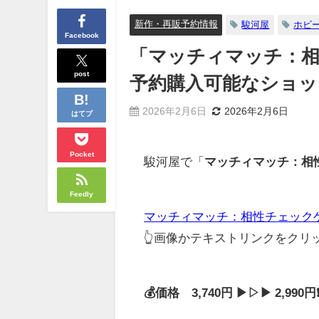
新作・再販予約情報
駿河屋
ホビ
Facebook
「マッチィマッチ：相
post
予約購入可能なショッ
2026年2月6日
2026年2月6日
はてブ
Pocket
駿河屋で「
マッチィマッチ：相
Feedly
マッチィマッチ：相性チェック
👆画像かテキストリンクをク
💰価格 3,740円 ▶▷▶ 2,99