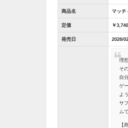
商品名
マッチ
定価
￥3,74
発売日
2026/0
理
そ
自
ゲ
よ
サ
ム
【