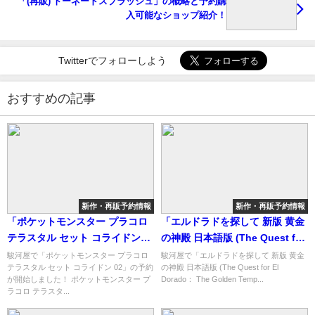
「(再販) トーネードスプラッシュ」の概略と予約購
入可能なショップ紹介！
Twitterでフォローしよう
おすすめの記事
新作・再販予約情報
新作・再販予約情報
「ポケットモンスター プラコロ
「エルドラドを探して 新版 黄金
テラスタル セット コライドン
の神殿 日本語版 (The Quest for
02」の概略と予約購入可能なシ
El Dorado： The Golden
駿河屋で「ポケットモンスター プラコロ
駿河屋で「エルドラドを探して 新版 黄金
テラスタル セット コライドン 02」の予約
の神殿 日本語版 (The Quest for El
ョップ紹介！
Temples)」の概略と予約購入可
が開始しました！ ポケットモンスター プ
Dorado： The Golden Temp...
能なショップ紹介！
ラコロ テラスタ...