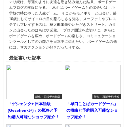
マり続け、毎週のように友達を巻き込み遊んだ結果、ボードゲー
ムブログの開設に至る。 思えばボードゲームとの出会いは、小
学校の時にやった人生ゲーム。 そこからモノポリーと出会い、齢
10歳にしてサイコロの目の恐ろしさを知る。スーファミやプレス
テでもプレイするのは、桃太郎電鉄やいただきストリート。カタ
ンと出会ったのはもはや必然。 ブログ開設を皮切りに、さらに
ボードゲームを広め、ボードゲームの楽しさ、コミニュケーショ
ンツールとしての万能さを日本中に伝えたい。 ボードゲームの他
には、サカナクションが好きだったりする。
最近書いた記事
新作・再販予約情報
新作・再販予約情報
「ゲシェンク+ 日本語版
「早口ことばカードゲーム」
(Geschenkt+)」の概略と予
の概略と予約購入可能なショ
約購入可能なショップ紹介！
ップ紹介！