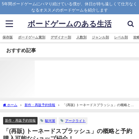
5年間ボードゲームにハマり続けている僕が、休日が待ち遠しくて仕方なく
なるオススメのボードゲームを紹介します
ボードゲームのある生活
保存版
ボードゲーム賞別
デザイナー別
人数別
ジャンル別
レベル別
攻
おすすめ記事
ホーム
新作・再販予約情報
「(再販) トーネードスプラッシュ」の概略と予
約購入可能なショップ紹介！
新作・再販予約情報
駿河屋
アークライト
「(再販) トーネードスプラッシュ」の概略と予約
購入可能なショップ紹介！