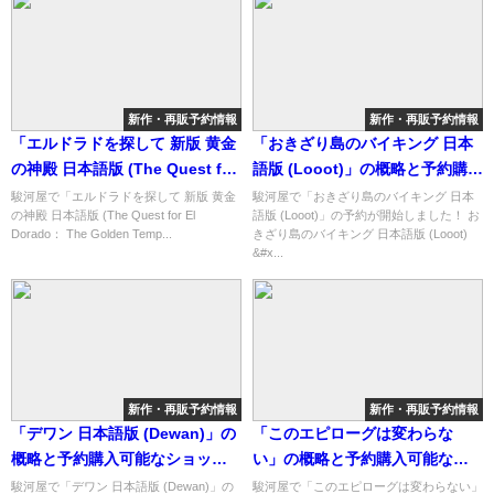
新作・再販予約情報
新作・再販予約情報
「エルドラドを探して 新版 黄金
「おきざり島のバイキング 日本
の神殿 日本語版 (The Quest for
語版 (Looot)」の概略と予約購入
El Dorado： The Golden
可能なショップ紹介！
駿河屋で「エルドラドを探して 新版 黄金
駿河屋で「おきざり島のバイキング 日本
の神殿 日本語版 (The Quest for El
語版 (Looot)」の予約が開始しました！ お
Temples)」の概略と予約購入可
Dorado： The Golden Temp...
きざり島のバイキング 日本語版 (Looot)
能なショップ紹介！
&#x...
新作・再販予約情報
新作・再販予約情報
「デワン 日本語版 (Dewan)」の
「このエピローグは変わらな
概略と予約購入可能なショップ
い」の概略と予約購入可能なシ
紹介！
ョップ紹介！
駿河屋で「デワン 日本語版 (Dewan)」の
駿河屋で「このエピローグは変わらない」