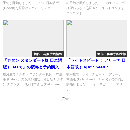
予約が開始しました！ デワン 日本語版
の予約が開始しました！ このエピローグ
(Dewan) 👆画像かテキストリンク...
は変わらない 👆画像かテキストリンクを
クリックす...
新作・再販予約情報
新作・再販予約情報
「カタン スタンダード版 日本語
「ライトスピード： アリーナ 日
版 (Catan)」の概略と予約購入可
本語版 (Light Speed：
能なショップ紹介！
Arena)」の概略と予約購入可能
駿河屋で「カタン スタンダード版 日本語
駿河屋で「ライトスピード： アリーナ 日
版 (Catan)」の予約が開始しました！ カタ
本語版 (Light Speed： Arena)」の予約が
なショップ紹介！
ン スタンダード版 日本語版 (Catan) &#x...
開始しました！ ライトスピード： アリー
ナ...
広告