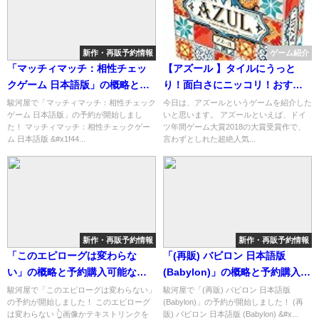
新作・再販予約情報
ゲーム紹介
「マッチィマッチ：相性チェッ
【アズール 】タイルにうっと
クゲーム 日本語版」の概略と予
り！面白さにニッコリ！おすす
約購入可能なショップ紹介！
めボードゲーム「アズール」の
駿河屋で「マッチィマッチ：相性チェック
今日は、アズールというゲームを紹介した
ゲーム 日本語版」の予約が開始しまし
いと思います。 アズールといえば、ドイ
紹介！【ドイツ年間ゲーム大賞
た！ マッチィマッチ：相性チェックゲー
ツ年間ゲーム大賞2018の大賞受賞作で、
2018受賞作！】
ム 日本語版 &#x1f44...
言わずとしれた超絶人気...
新作・再販予約情報
新作・再販予約情報
「このエピローグは変わらな
「(再販) バビロン 日本語版
い」の概略と予約購入可能なシ
(Babylon)」の概略と予約購入可
ョップ紹介！
能なショップ紹介！
駿河屋で「このエピローグは変わらない」
駿河屋で「(再販) バビロン 日本語版
の予約が開始しました！ このエピローグ
(Babylon)」の予約が開始しました！ (再
は変わらない 👆画像かテキストリンクを
販) バビロン 日本語版 (Babylon) &#x...