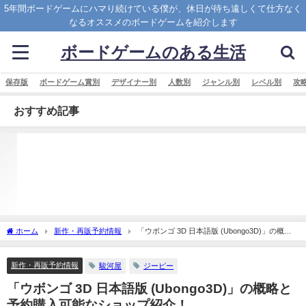
5年間ボードゲームにハマり続けている僕が、休日が待ち遠しくて仕方なく
なるオススメのボードゲームを紹介します
ボードゲームのある生活
保存版
ボードゲーム賞別
デザイナー別
人数別
ジャンル別
レベル別
攻
おすすめ記事
ホーム
新作・再販予約情報
「ウボンゴ 3D 日本語版 (Ubongo3D)」の概略
と予約購入可能なショップ紹介！
新作・再販予約情報
駿河屋
ジーピー
「ウボンゴ 3D 日本語版 (Ubongo3D)」の概略と
予約購入可能なショップ紹介！