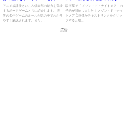
紹介
ョップ紹介！
アニメ放課後さいころ倶楽部の魅力を登場
駿河屋で「 メゾン・ド・ナイトメア」の
するボードゲームと共に紹介します。 世
予約が開始しました！ メゾン・ド・ナイ
界の名作ゲームのルールが話の中でわかり
トメア 👆画像かテキストリンクをクリッ
やすく解説されます。また、...
クすると駿...
広告