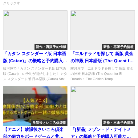
クリックす...
新作・再販予約情報
新作・再販予約情報
「カタン スタンダード版 日本語
「エルドラドを探して 新版 黄金
版 (Catan)」の概略と予約購入可
の神殿 日本語版 (The Quest for
能なショップ紹介！
El Dorado： The Golden
駿河屋で「カタン スタンダード版 日本語
駿河屋で「エルドラドを探して 新版 黄金
版 (Catan)」の予約が開始しました！ カタ
の神殿 日本語版 (The Quest for El
Temples)」の概略と予約購入可
ン スタンダード版 日本語版 (Catan) &#x...
Dorado： The Golden Temp...
能なショップ紹介！
放課後さいころ倶楽部
新作・再販予約情報
【アニメ】放課後さいころ倶楽
「[新品] メゾン・ド・ナイトメ
部の魅力をボードゲームと共に
ア」の概略と予約購入可能なシ