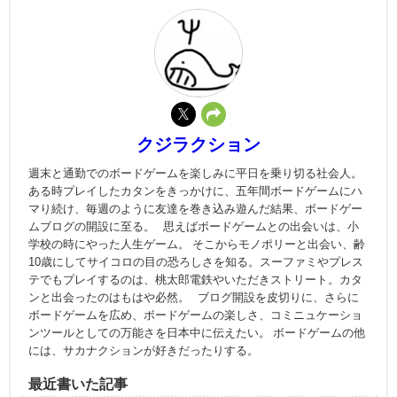
クジラクション
週末と通勤でのボードゲームを楽しみに平日を乗り切る社会人。
ある時プレイしたカタンをきっかけに、五年間ボードゲームにハ
マり続け、毎週のように友達を巻き込み遊んだ結果、ボードゲー
ムブログの開設に至る。 思えばボードゲームとの出会いは、小
学校の時にやった人生ゲーム。 そこからモノポリーと出会い、齢
10歳にしてサイコロの目の恐ろしさを知る。スーファミやプレス
テでもプレイするのは、桃太郎電鉄やいただきストリート。カタ
ンと出会ったのはもはや必然。 ブログ開設を皮切りに、さらに
ボードゲームを広め、ボードゲームの楽しさ、コミニュケーショ
ンツールとしての万能さを日本中に伝えたい。 ボードゲームの他
には、サカナクションが好きだったりする。
最近書いた記事