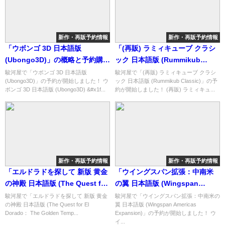
新作・再販予約情報
新作・再販予約情報
「ウボンゴ 3D 日本語版
「(再販) ラミィキューブ クラシ
(Ubongo3D)」の概略と予約購入
ック 日本語版 (Rummikub
可能なショップ紹介！
Classic)」の概略と予約購入可能
駿河屋で「ウボンゴ 3D 日本語版
駿河屋で「(再販) ラミィキューブ クラシ
(Ubongo3D)」の予約が開始しました！ ウ
ック 日本語版 (Rummikub Classic)」の予
なショップ紹介！
ボンゴ 3D 日本語版 (Ubongo3D) &#x1f...
約が開始しました！ (再販) ラミィキュ...
新作・再販予約情報
新作・再販予約情報
「エルドラドを探して 新版 黄金
「ウイングスパン拡張：中南米
の神殿 日本語版 (The Quest for
の翼 日本語版 (Wingspan
El Dorado： The Golden
Americas Expansion)」の概略
駿河屋で「エルドラドを探して 新版 黄金
駿河屋で「ウイングスパン拡張：中南米の
の神殿 日本語版 (The Quest for El
翼 日本語版 (Wingspan Americas
Temples)」の概略と予約購入可
と予約購入可能なショップ紹
Dorado： The Golden Temp...
Expansion)」の予約が開始しました！ ウ
能なショップ紹介！
介！
イ...