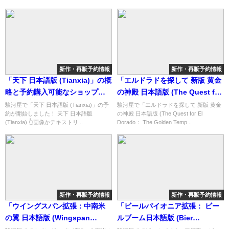
新作・再販予約情報
新作・再販予約情報
「天下 日本語版 (Tianxia)」の概
「エルドラドを探して 新版 黄金
略と予約購入可能なショップ紹
の神殿 日本語版 (The Quest for
介！
El Dorado： The Golden
駿河屋で「天下 日本語版 (Tianxia)」の予
駿河屋で「エルドラドを探して 新版 黄金
約が開始しました！ 天下 日本語版
の神殿 日本語版 (The Quest for El
Temples)」の概略と予約購入可
(Tianxia) 👆画像かテキストリ...
Dorado： The Golden Temp...
能なショップ紹介！
新作・再販予約情報
新作・再販予約情報
「ウイングスパン拡張：中南米
「ビールパイオニア拡張： ビー
の翼 日本語版 (Wingspan
ルブーム日本語版 (Bier