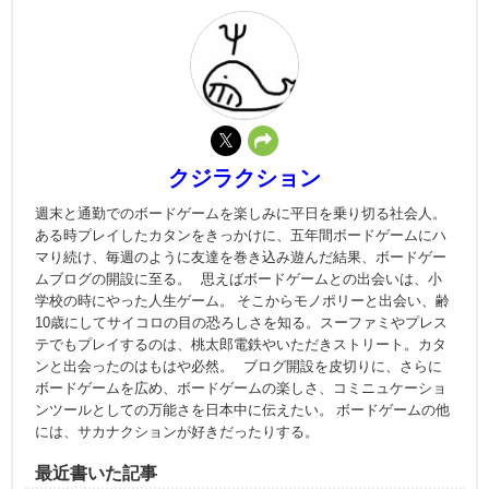
クジラクション
週末と通勤でのボードゲームを楽しみに平日を乗り切る社会人。
ある時プレイしたカタンをきっかけに、五年間ボードゲームにハ
マり続け、毎週のように友達を巻き込み遊んだ結果、ボードゲー
ムブログの開設に至る。 思えばボードゲームとの出会いは、小
学校の時にやった人生ゲーム。 そこからモノポリーと出会い、齢
10歳にしてサイコロの目の恐ろしさを知る。スーファミやプレス
テでもプレイするのは、桃太郎電鉄やいただきストリート。カタ
ンと出会ったのはもはや必然。 ブログ開設を皮切りに、さらに
ボードゲームを広め、ボードゲームの楽しさ、コミニュケーショ
ンツールとしての万能さを日本中に伝えたい。 ボードゲームの他
には、サカナクションが好きだったりする。
最近書いた記事