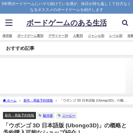
5年間ボードゲームにハマり続けている僕が、休日が待ち遠しくて仕方なく
なるオススメのボードゲームを紹介します
ボードゲームのある生活
保存版
ボードゲーム賞別
デザイナー別
人数別
ジャンル別
レベル別
攻
おすすめ記事
ホーム
新作・再販予約情報
「ウボンゴ 3D 日本語版 (Ubongo3D)」の概略
と予約購入可能なショップ紹介！
新作・再販予約情報
駿河屋
ジーピー
「ウボンゴ 3D 日本語版 (Ubongo3D)」の概略と
予約購入可能なショップ紹介！