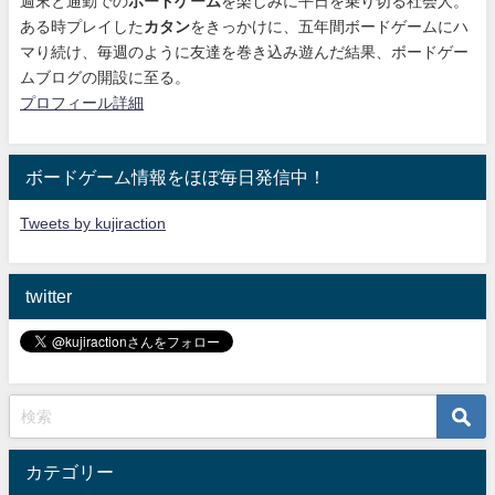
週末と通勤での
ボードゲーム
を楽しみに平日を乗り切る社会人。
ある時プレイした
カタン
をきっかけに、
五年間ボードゲームにハ
マり続け
、毎週のように友達を巻き込み遊んだ結果、ボードゲー
ムブログの開設に至る。
プロフィール詳細
ボードゲーム情報をほぼ毎日発信中！
Tweets by kujiraction
twitter
カテゴリー