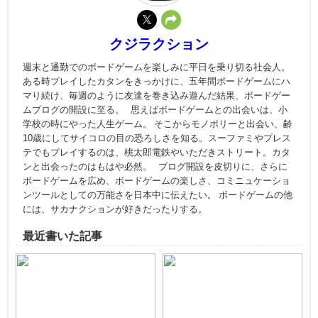
クジラクション
週末と通勤でのボードゲームを楽しみに平日を乗り切る社会人。
ある時プレイしたカタンをきっかけに、五年間ボードゲームにハ
マり続け、毎週のように友達を巻き込み遊んだ結果、ボードゲー
ムブログの開設に至る。 思えばボードゲームとの出会いは、小
学校の時にやった人生ゲーム。 そこからモノポリーと出会い、齢
10歳にしてサイコロの目の恐ろしさを知る。スーファミやプレス
テでもプレイするのは、桃太郎電鉄やいただきストリート。カタ
ンと出会ったのはもはや必然。 ブログ開設を皮切りに、さらに
ボードゲームを広め、ボードゲームの楽しさ、コミニュケーショ
ンツールとしての万能さを日本中に伝えたい。 ボードゲームの他
には、サカナクションが好きだったりする。
最近書いた記事