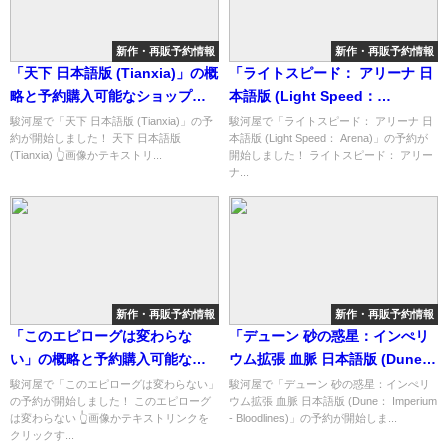
新作・再販予約情報
新作・再販予約情報
「天下 日本語版 (Tianxia)」の概
「ライトスピード： アリーナ 日
略と予約購入可能なショップ紹
本語版 (Light Speed：
介！
Arena)」の概略と予約購入可能
駿河屋で「天下 日本語版 (Tianxia)」の予
駿河屋で「ライトスピード： アリーナ 日
約が開始しました！ 天下 日本語版
本語版 (Light Speed： Arena)」の予約が
なショップ紹介！
(Tianxia) 👆画像かテキストリ...
開始しました！ ライトスピード： アリー
ナ...
新作・再販予約情報
新作・再販予約情報
「このエピローグは変わらな
「デューン 砂の惑星：インぺリ
い」の概略と予約購入可能なシ
ウム拡張 血脈 日本語版 (Dune：
ョップ紹介！
Imperium - Bloodlines)」の概
駿河屋で「このエピローグは変わらない」
駿河屋で「デューン 砂の惑星：インぺリ
の予約が開始しました！ このエピローグ
ウム拡張 血脈 日本語版 (Dune： Imperium
略と予約購入可能なショップ紹
は変わらない 👆画像かテキストリンクを
- Bloodlines)」の予約が開始しま...
介！
クリックす...