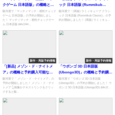
クゲーム 日本語版」の概略と予
ック 日本語版 (Rummikub
約購入可能なショップ紹介！
Classic)」の概略と予約購入可能
駿河屋で「マッチィマッチ：相性チェック
駿河屋で「(再販) ラミィキューブ クラシ
ゲーム 日本語版」の予約が開始しまし
ック 日本語版 (Rummikub Classic)」の予
なショップ紹介！
た！ マッチィマッチ：相性チェックゲー
約が開始しました！ (再販) ラミィキュ...
ム 日本語版 &#x1f44...
新作・再販予約情報
新作・再販予約情報
「[新品] メゾン・ド・ナイトメ
「ウボンゴ 3D 日本語版
ア」の概略と予約購入可能なシ
(Ubongo3D)」の概略と予約購入
ョップ紹介！
可能なショップ紹介！
駿河屋で「 メゾン・ド・ナイトメア」の
駿河屋で「ウボンゴ 3D 日本語版
予約が開始しました！ メゾン・ド・ナイ
(Ubongo3D)」の予約が開始しました！ ウ
トメア 👆画像かテキストリンクをクリッ
ボンゴ 3D 日本語版 (Ubongo3D) &#x1f...
クすると駿...