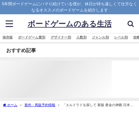
5年間ボードゲームにハマり続けている僕が、休日が待ち遠しくて仕方なく
なるオススメのボードゲームを紹介します
ボードゲームのある生活
保存版
ボードゲーム賞別
デザイナー別
人数別
ジャンル別
レベル別
攻
おすすめ記事
ホーム
新作・再販予約情報
「エルドラドを探して 新版 黄金の神殿 日本語
版 (The Quest for El Dorado： The Golden Temples)」の概略と予約購入可能なショッ
プ紹介！