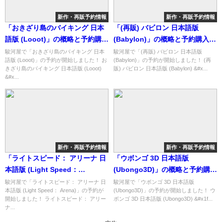
新作・再販予約情報
新作・再販予約情報
「おきざり島のバイキング 日本
「(再販) バビロン 日本語版
語版 (Looot)」の概略と予約購入
(Babylon)」の概略と予約購入可
可能なショップ紹介！
能なショップ紹介！
駿河屋で「おきざり島のバイキング 日本
駿河屋で「(再販) バビロン 日本語版
語版 (Looot)」の予約が開始しました！ お
(Babylon)」の予約が開始しました！ (再
きざり島のバイキング 日本語版 (Looot)
販) バビロン 日本語版 (Babylon) &#x...
&#x...
新作・再販予約情報
新作・再販予約情報
「ライトスピード： アリーナ 日
「ウボンゴ 3D 日本語版
本語版 (Light Speed：
(Ubongo3D)」の概略と予約購入
Arena)」の概略と予約購入可能
可能なショップ紹介！
駿河屋で「ライトスピード： アリーナ 日
駿河屋で「ウボンゴ 3D 日本語版
本語版 (Light Speed： Arena)」の予約が
(Ubongo3D)」の予約が開始しました！ ウ
なショップ紹介！
開始しました！ ライトスピード： アリー
ボンゴ 3D 日本語版 (Ubongo3D) &#x1f...
ナ...