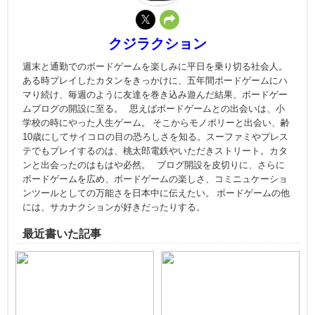
クジラクション
週末と通勤でのボードゲームを楽しみに平日を乗り切る社会人。
ある時プレイしたカタンをきっかけに、五年間ボードゲームにハ
マり続け、毎週のように友達を巻き込み遊んだ結果、ボードゲー
ムブログの開設に至る。 思えばボードゲームとの出会いは、小
学校の時にやった人生ゲーム。 そこからモノポリーと出会い、齢
10歳にしてサイコロの目の恐ろしさを知る。スーファミやプレス
テでもプレイするのは、桃太郎電鉄やいただきストリート。カタ
ンと出会ったのはもはや必然。 ブログ開設を皮切りに、さらに
ボードゲームを広め、ボードゲームの楽しさ、コミニュケーショ
ンツールとしての万能さを日本中に伝えたい。 ボードゲームの他
には、サカナクションが好きだったりする。
最近書いた記事