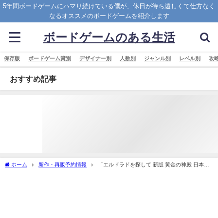
5年間ボードゲームにハマり続けている僕が、休日が待ち遠しくて仕方なく
なるオススメのボードゲームを紹介します
ボードゲームのある生活
保存版
ボードゲーム賞別
デザイナー別
人数別
ジャンル別
レベル別
攻
おすすめ記事
ホーム
新作・再販予約情報
「エルドラドを探して 新版 黄金の神殿 日本語
版 (The Quest for El Dorado： The Golden Temples)」の概略と予約購入可能なショッ
プ紹介！