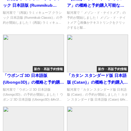
ック 日本語版 (Rummikub
ア」の概略と予約購入可能なシ
Classic)」の概略と予約購入可能
ョップ紹介！
駿河屋で「(再販) ラミィキューブ クラシ
駿河屋で「 メゾン・ド・ナイトメア」の
ック 日本語版 (Rummikub Classic)」の予
予約が開始しました！ メゾン・ド・ナイ
なショップ紹介！
約が開始しました！ (再販) ラミィキュ...
トメア 👆画像かテキストリンクをクリッ
クすると駿...
新作・再販予約情報
新作・再販予約情報
「ウボンゴ 3D 日本語版
「カタン スタンダード版 日本語
(Ubongo3D)」の概略と予約購入
版 (Catan)」の概略と予約購入可
可能なショップ紹介！
能なショップ紹介！
駿河屋で「ウボンゴ 3D 日本語版
駿河屋で「カタン スタンダード版 日本語
(Ubongo3D)」の予約が開始しました！ ウ
版 (Catan)」の予約が開始しました！ カタ
ボンゴ 3D 日本語版 (Ubongo3D) &#x1f...
ン スタンダード版 日本語版 (Catan) &#x...