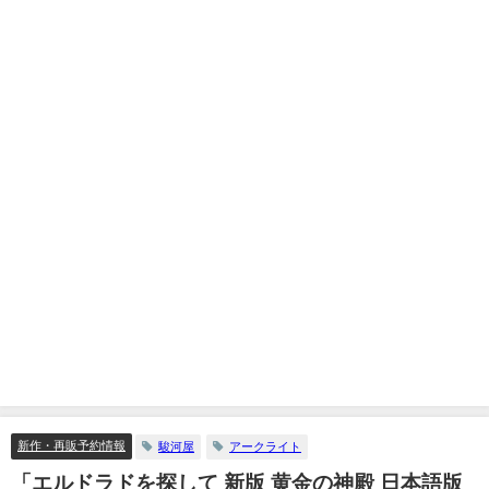
新作・再販予約情報
駿河屋
アークライト
「エルドラドを探して 新版 黄金の神殿 日本語版