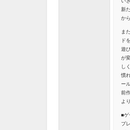
い
新
か
ま
ド
遊
が
し
慣
ー
前
よ
■ゲ
プレ