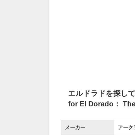
エルドラドを探して 新
for El Dorado： T
メーカー
アーク