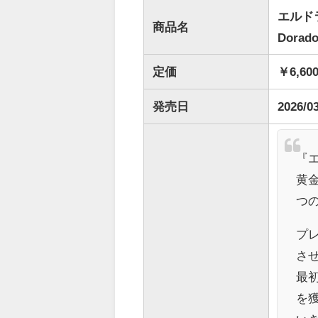
エルドラ
商品名
Dorado
定価
￥6,60
発売日
2026/0
『
黄
つ
プ
さ
最
を