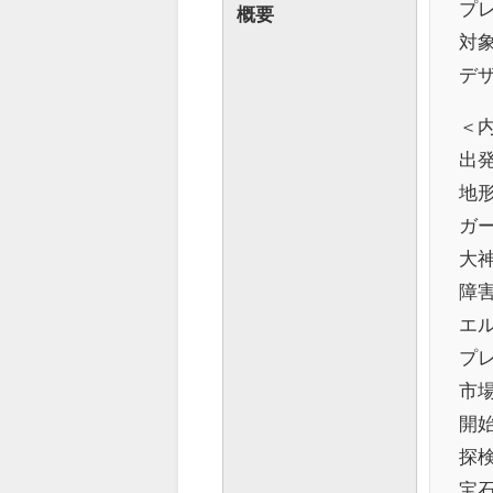
プレ
概要
対象
デザ
＜
出
地
ガ
大
障
エル
プ
市
開
探
宝石