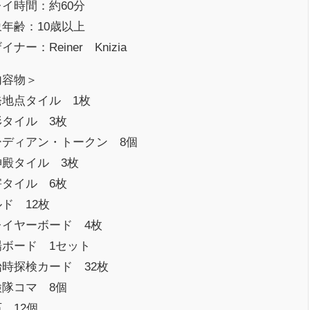
イ時間：約60分
年齢：10歳以上
イナー：Reiner Knizia
内容物＞
発地点タイル 1枚
形タイル 3枚
ーディアン・トークン 8個
神殿タイル 3枚
害タイル 6枚
ド 12枚
レイヤーボード 4枚
場ボード 1セット
始時探検カード 32枚
検隊コマ 8個
 12個