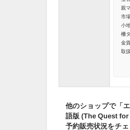
親
市場
小地
柵
金
取
他のショップで「エ
語版 (The Quest fo
予約販売状況をチェ