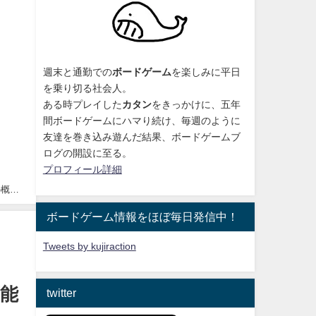
週末と通勤での
ボードゲーム
を楽しみに平日
を乗り切る社会人。
ある時プレイした
カタン
をきっかけに、
五年
間ボードゲームにハマり続け
、毎週のように
友達を巻き込み遊んだ結果、ボードゲームブ
ログの開設に至る。
プロフィール詳細
」の概略
ボードゲーム情報をほぼ毎日発信中！
Tweets by kujiraction
可能
twitter