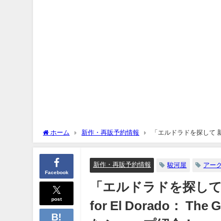
ホーム
新作・再販予約情報
「エルドラドを探して 新版 黄金
と予約購入可能なショップ紹介！
新作・再販予約情報
駿河屋
アー
Facebook
「エルドラドを探して 新版
post
for El Dorado： T