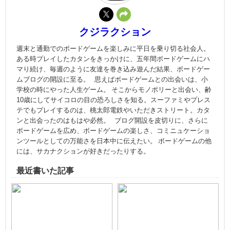
クジラクション
週末と通勤でのボードゲームを楽しみに平日を乗り切る社会人。
ある時プレイしたカタンをきっかけに、五年間ボードゲームにハ
マり続け、毎週のように友達を巻き込み遊んだ結果、ボードゲー
ムブログの開設に至る。 思えばボードゲームとの出会いは、小
学校の時にやった人生ゲーム。 そこからモノポリーと出会い、齢
10歳にしてサイコロの目の恐ろしさを知る。スーファミやプレス
テでもプレイするのは、桃太郎電鉄やいただきストリート。カタ
ンと出会ったのはもはや必然。 ブログ開設を皮切りに、さらに
ボードゲームを広め、ボードゲームの楽しさ、コミニュケーショ
ンツールとしての万能さを日本中に伝えたい。 ボードゲームの他
には、サカナクションが好きだったりする。
最近書いた記事