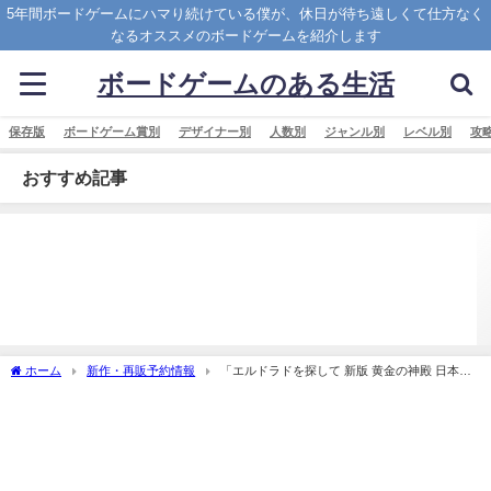
5年間ボードゲームにハマり続けている僕が、休日が待ち遠しくて仕方なく
なるオススメのボードゲームを紹介します
ボードゲームのある生活
保存版
ボードゲーム賞別
デザイナー別
人数別
ジャンル別
レベル別
攻
おすすめ記事
ホーム
新作・再販予約情報
「エルドラドを探して 新版 黄金の神殿 日本語
版 (The Quest for El Dorado： The Golden Temples)」の概略と予約購入可能なショッ
プ紹介！