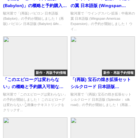
(Babylon)」の概略と予約購入可
の翼 日本語版 (Wingspan
能なショップ紹介！
Americas Expansion)」の概略
駿河屋で「(再販) バビロン 日本語版
駿河屋で「ウイングスパン拡張：中南米の
(Babylon)」の予約が開始しました！ (再
翼 日本語版 (Wingspan Americas
と予約購入可能なショップ紹
販) バビロン 日本語版 (Babylon) &#x...
Expansion)」の予約が開始しました！ ウ
介！
イ...
新作・再販予約情報
新作・再販予約情報
「このエピローグは変わらな
「(再販) 宝石の煌き拡張セット
い」の概略と予約購入可能なシ
シルクロード 日本語版
ョップ紹介！
(Splendor： silk road)」の概略
駿河屋で「このエピローグは変わらない」
駿河屋で「(再販) 宝石の煌き拡張セット
の予約が開始しました！ このエピローグ
シルクロード 日本語版 (Splendor： silk
と予約購入可能なショップ紹
は変わらない 👆画像かテキストリンクを
road)」の予約が開始しました！ (再販...
介！
クリックす...