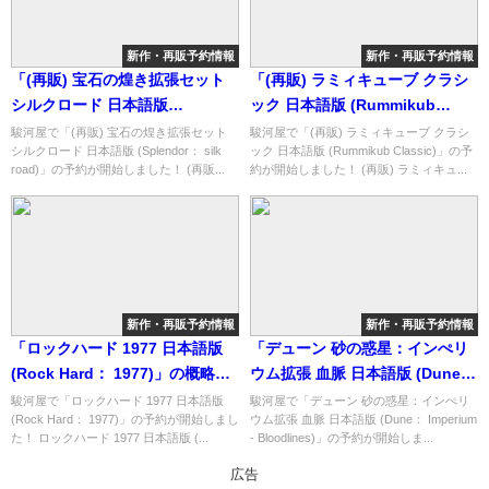
新作・再販予約情報
新作・再販予約情報
「(再販) 宝石の煌き拡張セット
「(再販) ラミィキューブ クラシ
シルクロード 日本語版
ック 日本語版 (Rummikub
(Splendor： silk road)」の概略
Classic)」の概略と予約購入可能
駿河屋で「(再販) 宝石の煌き拡張セット
駿河屋で「(再販) ラミィキューブ クラシ
シルクロード 日本語版 (Splendor： silk
ック 日本語版 (Rummikub Classic)」の予
と予約購入可能なショップ紹
なショップ紹介！
road)」の予約が開始しました！ (再販...
約が開始しました！ (再販) ラミィキュ...
介！
新作・再販予約情報
新作・再販予約情報
「ロックハード 1977 日本語版
「デューン 砂の惑星：インぺリ
(Rock Hard： 1977)」の概略と
ウム拡張 血脈 日本語版 (Dune：
予約購入可能なショップ紹介！
Imperium - Bloodlines)」の概
駿河屋で「ロックハード 1977 日本語版
駿河屋で「デューン 砂の惑星：インぺリ
(Rock Hard： 1977)」の予約が開始しまし
ウム拡張 血脈 日本語版 (Dune： Imperium
略と予約購入可能なショップ紹
た！ ロックハード 1977 日本語版 (...
- Bloodlines)」の予約が開始しま...
介！
広告