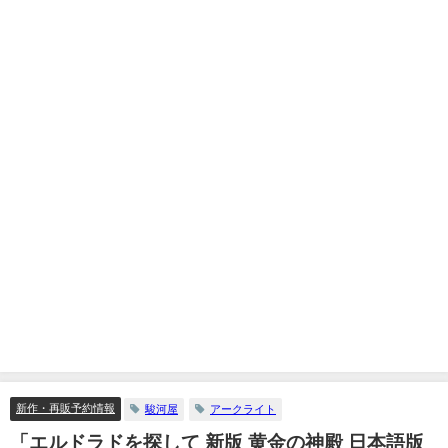
新作・再販予約情報
駿河屋
アークライト
「エルドラドを探して 新版 黄金の神殿 日本語版