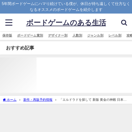
5年間ボードゲームにハマり続けている僕が、休日が待ち遠しくて仕方なく
なるオススメのボードゲームを紹介します
ボードゲームのある生活
保存版
ボードゲーム賞別
デザイナー別
人数別
ジャンル別
レベル別
攻
おすすめ記事
ホーム
新作・再販予約情報
「エルドラドを探して 新版 黄金の神殿 日本語
版 (The Quest for El Dorado： The Golden Temples)」の概略と予約購入可能なショッ
プ紹介！