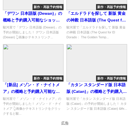
新作・再販予約情報
新作・再販予約情報
「デワン 日本語版 (Dewan)」の
「エルドラドを探して 新版 黄金
概略と予約購入可能なショップ
の神殿 日本語版 (The Quest for
紹介！
El Dorado： The Golden
駿河屋で「デワン 日本語版 (Dewan)」の
駿河屋で「エルドラドを探して 新版 黄金
予約が開始しました！ デワン 日本語版
の神殿 日本語版 (The Quest for El
Temples)」の概略と予約購入可
(Dewan) 👆画像かテキストリンク...
Dorado： The Golden Temp...
能なショップ紹介！
新作・再販予約情報
新作・再販予約情報
「[新品] メゾン・ド・ナイトメ
「カタン スタンダード版 日本語
ア」の概略と予約購入可能なシ
版 (Catan)」の概略と予約購入可
ョップ紹介！
能なショップ紹介！
駿河屋で「 メゾン・ド・ナイトメア」の
駿河屋で「カタン スタンダード版 日本語
予約が開始しました！ メゾン・ド・ナイ
版 (Catan)」の予約が開始しました！ カタ
トメア 👆画像かテキストリンクをクリッ
ン スタンダード版 日本語版 (Catan) &#x...
クすると駿...
広告