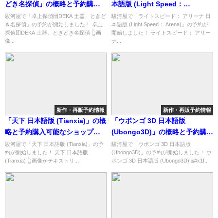
どき名探偵」の概略と予約購入
本語版 (Light Speed：
可能なショップ紹介！
Arena)」の概略と予約購入可能
駿河屋で「卓上探偵団DEKA 土器、ときど
駿河屋で「ライトスピード： アリーナ 日
き名探偵」の予約が開始しました！ 卓上
本語版 (Light Speed： Arena)」の予約が
なショップ紹介！
探偵団DEKA 土器、ときどき名探偵 👆画
開始しました！ ライトスピード： アリー
像...
ナ...
新作・再販予約情報
新作・再販予約情報
「天下 日本語版 (Tianxia)」の概
「ウボンゴ 3D 日本語版
略と予約購入可能なショップ紹
(Ubongo3D)」の概略と予約購入
介！
可能なショップ紹介！
駿河屋で「天下 日本語版 (Tianxia)」の予
駿河屋で「ウボンゴ 3D 日本語版
約が開始しました！ 天下 日本語版
(Ubongo3D)」の予約が開始しました！ ウ
(Tianxia) 👆画像かテキストリ...
ボンゴ 3D 日本語版 (Ubongo3D) &#x1f...