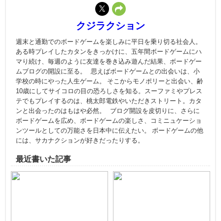
クジラクション
週末と通勤でのボードゲームを楽しみに平日を乗り切る社会人。
ある時プレイしたカタンをきっかけに、五年間ボードゲームにハ
マり続け、毎週のように友達を巻き込み遊んだ結果、ボードゲー
ムブログの開設に至る。 思えばボードゲームとの出会いは、小
学校の時にやった人生ゲーム。 そこからモノポリーと出会い、齢
10歳にしてサイコロの目の恐ろしさを知る。スーファミやプレス
テでもプレイするのは、桃太郎電鉄やいただきストリート。カタ
ンと出会ったのはもはや必然。 ブログ開設を皮切りに、さらに
ボードゲームを広め、ボードゲームの楽しさ、コミニュケーショ
ンツールとしての万能さを日本中に伝えたい。 ボードゲームの他
には、サカナクションが好きだったりする。
最近書いた記事