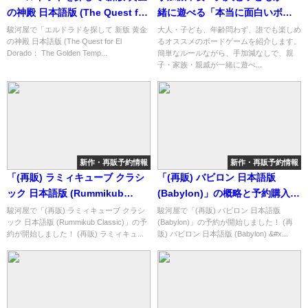
の神殿 日本語版 (The Quest for
緒に遊べる「本当に面白いボー
El Dorado： The Golden
ドゲーム」10選
駿河屋で「エルドラドを探して 新版 黄金
大人・子ども、年齢問わず、誰でも楽しめ
の神殿 日本語版 (The Quest for El
るオススメのボードゲームを紹介します。
Temples)」の概略と予約購入可
Dorado： The Golden Temp...
簡単なルールながら、手加減なしで、親
能なショップ紹介！
子・家族・親戚が一緒に遊べ...
新作・再販予約情報
新作・再販予約情報
「(再販) ラミィキューブ クラシ
「(再販) バビロン 日本語版
ック 日本語版 (Rummikub
(Babylon)」の概略と予約購入可
Classic)」の概略と予約購入可能
能なショップ紹介！
駿河屋で「(再販) ラミィキューブ クラシ
駿河屋で「(再販) バビロン 日本語版
ック 日本語版 (Rummikub Classic)」の予
(Babylon)」の予約が開始しました！ (再
なショップ紹介！
約が開始しました！ (再販) ラミィキュ...
販) バビロン 日本語版 (Babylon) &#x...