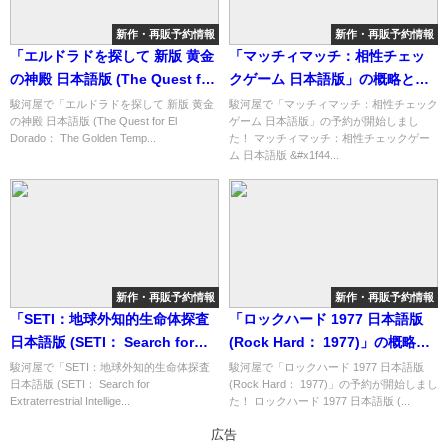
新作・再販予約情報
新作・再販予約情報
「エルドラドを探して 新版 黄金
「マッチィマッチ：相性チェッ
の神殿 日本語版 (The Quest for
クゲーム 日本語版」の概略と予
El Dorado： The Golden
約購入可能なショップ紹介！
駿河屋で「エルドラドを探して 新版 黄金
駿河屋で「マッチィマッチ：相性チェック
の神殿 日本語版 (The Quest for El
ゲーム 日本語版」の予約が開始しまし
Temples)」の概略と予約購入可
Dorado： The Golden Temp...
た！ マッチィマッチ：相性チェックゲー
能なショップ紹介！
ム 日本語版 &#x1f44...
新作・再販予約情報
新作・再販予約情報
「SETI：地球外知的生命体探査
「ロックハード 1977 日本語版
日本語版 (SETI： Search for
(Rock Hard： 1977)」の概略と
Extraterrestrial Intelligence)」
予約購入可能なショップ紹介！
駿河屋で「SETI：地球外知的生命体探査
駿河屋で「ロックハード 1977 日本語版
日本語版 (SETI： Search for
(Rock Hard： 1977)」の予約が開始しまし
の概略と予約購入可能なショッ
Extraterrestrial Intellige...
た！ ロックハード 1977 日本語版 (...
プ紹介！
広告