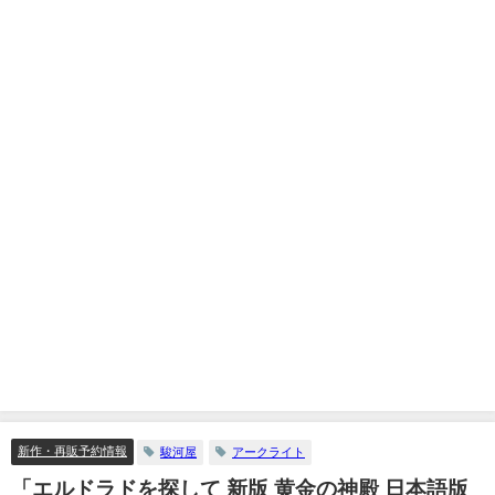
新作・再販予約情報
駿河屋
アークライト
「エルドラドを探して 新版 黄金の神殿 日本語版