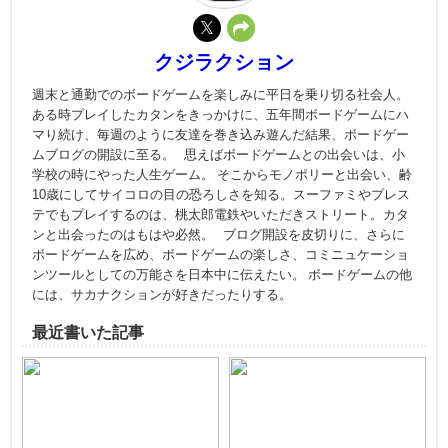
クジラクション
週末と通勤でのボードゲームを楽しみに平日を乗り切る社会人。
ある時プレイしたカタンをきっかけに、五年間ボードゲームにハ
マり続け、毎週のように友達を巻き込み遊んだ結果、ボードゲー
ムブログの開設に至る。 思えばボードゲームとの出会いは、小
学校の時にやった人生ゲーム。 そこからモノポリーと出会い、齢
10歳にしてサイコロの目の恐ろしさを知る。スーファミやプレス
テでもプレイするのは、桃太郎電鉄やいただきストリート。カタ
ンと出会ったのはもはや必然。 ブログ開設を皮切りに、さらに
ボードゲームを広め、ボードゲームの楽しさ、コミニュケーショ
ンツールとしての万能さを日本中に伝えたい。 ボードゲームの他
には、サカナクションが好きだったりする。
最近書いた記事