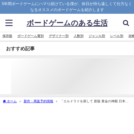
5年間ボードゲームにハマり続けている僕が、休日が待ち遠しくて仕方なく
なるオススメのボードゲームを紹介します
ボードゲームのある生活
保存版
ボードゲーム賞別
デザイナー別
人数別
ジャンル別
レベル別
攻
おすすめ記事
ホーム
新作・再販予約情報
「エルドラドを探して 新版 黄金の神殿 日本語
版 (The Quest for El Dorado： The Golden Temples)」の概略と予約購入可能なショッ
プ紹介！