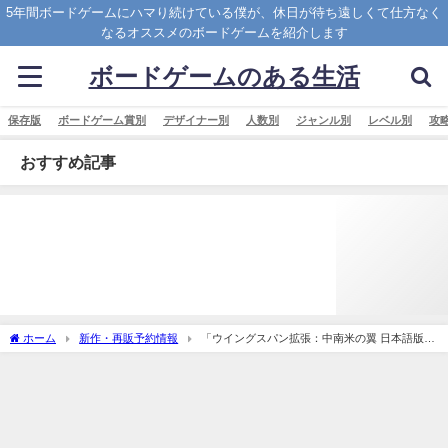
5年間ボードゲームにハマり続けている僕が、休日が待ち遠しくて仕方なく
なるオススメのボードゲームを紹介します
ボードゲームのある生活
保存版
ボードゲーム賞別
デザイナー別
人数別
ジャンル別
レベル別
攻
おすすめ記事
ホーム
新作・再販予約情報
「ウイングスパン拡張：中南米の翼 日本語版
(Wingspan Americas Expansion)」の概略と予約購入可能なショップ紹介！