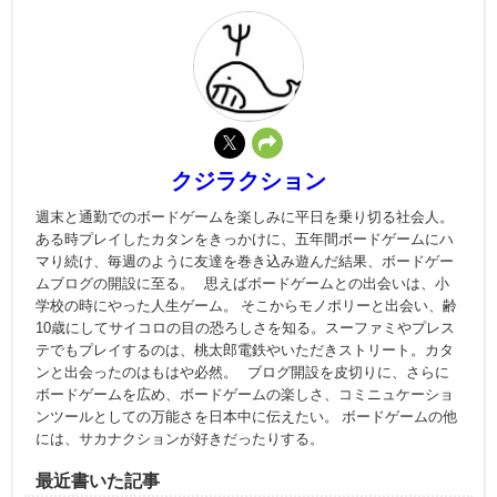
クジラクション
週末と通勤でのボードゲームを楽しみに平日を乗り切る社会人。
ある時プレイしたカタンをきっかけに、五年間ボードゲームにハ
マり続け、毎週のように友達を巻き込み遊んだ結果、ボードゲー
ムブログの開設に至る。 思えばボードゲームとの出会いは、小
学校の時にやった人生ゲーム。 そこからモノポリーと出会い、齢
10歳にしてサイコロの目の恐ろしさを知る。スーファミやプレス
テでもプレイするのは、桃太郎電鉄やいただきストリート。カタ
ンと出会ったのはもはや必然。 ブログ開設を皮切りに、さらに
ボードゲームを広め、ボードゲームの楽しさ、コミニュケーショ
ンツールとしての万能さを日本中に伝えたい。 ボードゲームの他
には、サカナクションが好きだったりする。
最近書いた記事