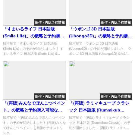
新作・再販予約情報
新作・再販予約情報
「すまいるライフ 日本語版
「ウボンゴ 3D 日本語版
(Smile Life)」の概略と予約購入
(Ubongo3D)」の概略と予約購入
可能なショップ紹介！
可能なショップ紹介！
駿河屋で「すまいるライフ 日本語版
駿河屋で「ウボンゴ 3D 日本語版
(Smile Life)」の予約が開始しました！ す
(Ubongo3D)」の予約が開始しました！ ウ
まいるライフ 日本語版 (Smile Life) &...
ボンゴ 3D 日本語版 (Ubongo3D) &#x1f...
新作・再販予約情報
新作・再販予約情報
「(再販)みんなでぽんこつペイン
「(再販) ラミィキューブ クラシ
ト」の概略と予約購入可能なシ
ック 日本語版 (Rummikub
ョップ紹介！
Classic)」の概略と予約購入可能
駿河屋で「(再販)みんなでぽんこつペイン
駿河屋で「(再販) ラミィキューブ クラシ
ト」の予約が開始しました！ (再販)みんな
ック 日本語版 (Rummikub Classic)」の予
なショップ紹介！
でぽんこつペイント 👆画像かテキストリ
約が開始しました！ (再販) ラミィキュ...
ンク...