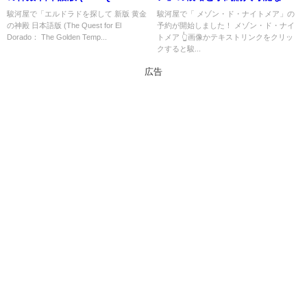
El Dorado： The Golden
ョップ紹介！
駿河屋で「エルドラドを探して 新版 黄金
駿河屋で「 メゾン・ド・ナイトメア」の
の神殿 日本語版 (The Quest for El
予約が開始しました！ メゾン・ド・ナイ
Temples)」の概略と予約購入可
Dorado： The Golden Temp...
トメア 👆画像かテキストリンクをクリッ
能なショップ紹介！
クすると駿...
広告