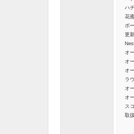
ハ
花
ボ
更
Ne
オ
オ
オ
ラ
オ
オ
ス
取