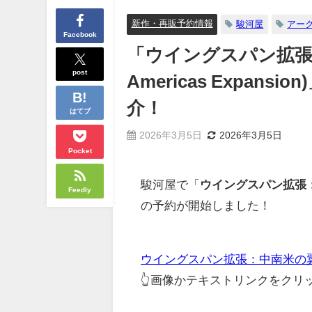
新作・再販予約情報
駿河屋
アー
Facebook
「ウイングスパン拡張：中
post
Americas Expa
介！
はてブ
2026年3月5日
2026年3月5日
Pocket
駿河屋で「
ウイングスパン拡張：中南米
Feedly
の予約が開始しました！
ウイングスパン拡張：中南米の翼 日本語版 
👆画像かテキストリンクをク