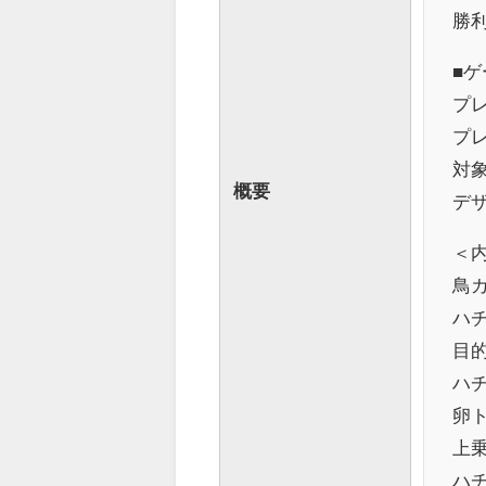
勝
■ゲ
プレ
プレ
対象
概要
デザ
＜
鳥カ
ハチ
目
ハ
卵ト
上
ハ