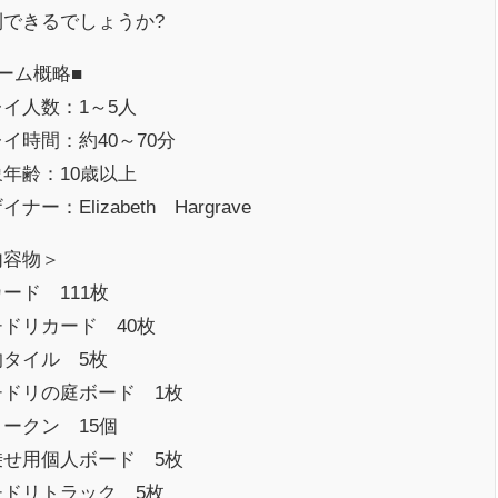
利できるでしょうか?
ーム概略■
イ人数：1～5人
イ時間：約40～70分
年齢：10歳以上
イナー：Elizabeth Hargrave
内容物＞
ード 111枚
ドリカード 40枚
的タイル 5枚
チドリの庭ボード 1枚
ークン 15個
乗せ用個人ボード 5枚
チドリトラック 5枚