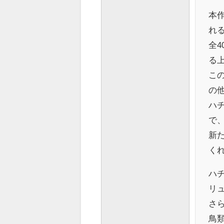
本
れ
全
る
こ
の
ハ
で
新
く
ハ
リュ
さ
鳥