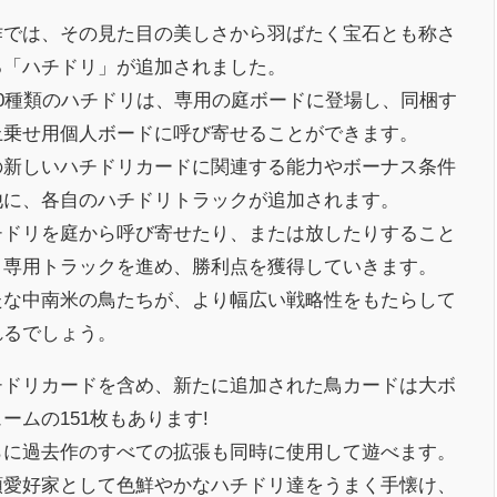
作では、その見た目の美しさから羽ばたく宝石とも称さ
る「ハチドリ」が追加されました。
40種類のハチドリは、専用の庭ボードに登場し、同梱す
上乗せ用個人ボードに呼び寄せることができます。
の新しいハチドリカードに関連する能力やボーナス条件
他に、各自のハチドリトラックが追加されます。
チドリを庭から呼び寄せたり、または放したりすること
、専用トラックを進め、勝利点を獲得していきます。
たな中南米の鳥たちが、より幅広い戦略性をもたらして
れるでしょう。
チドリカードを含め、新たに追加された鳥カードは大ボ
ームの151枚もあります!
らに過去作のすべての拡張も同時に使用して遊べます。
類愛好家として色鮮やかなハチドリ達をうまく手懐け、