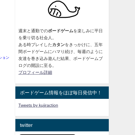
週末と通勤での
ボードゲーム
を楽しみに平日
を乗り切る社会人。
ある時プレイした
カタン
をきっかけに、
五年
間ボードゲームにハマり続け
、毎週のように
ション
友達を巻き込み遊んだ結果、ボードゲームブ
ログの開設に至る。
プロフィール詳細
ボードゲーム情報をほぼ毎日発信中！
Tweets by kujiraction
twitter