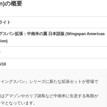
ion)の概要
ライト
スパン拡張：中南米の翼 日本語版 (Wingspan Americas
ion)
0
4/10
ウイングスパン』シリーズに新たな拡張セットが登場で
。
回はアマゾンやカリブ諸島など中南米に生息する鳥類が
ーマとなっています。