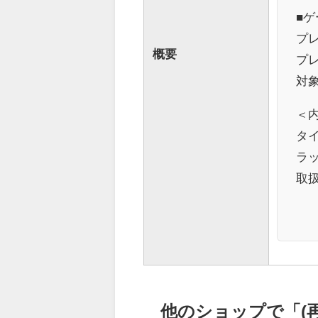
■ゲ
プレ
概要
プレ
対
＜
タイ
ラ
取
他のショップで「(再