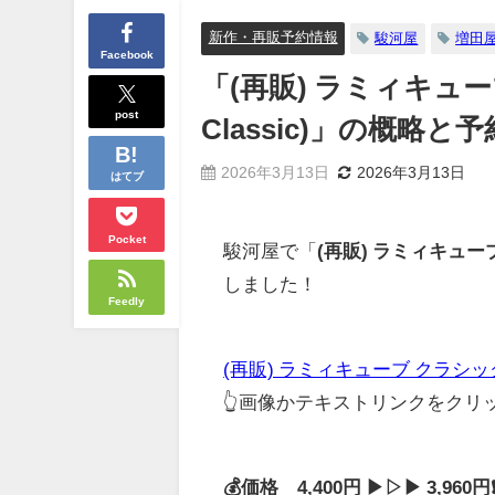
新作・再販予約情報
駿河屋
増田
Facebook
「(再販) ラミィキューブ
post
Classic)」の概
2026年3月13日
2026年3月13日
はてブ
Pocket
駿河屋で「
(再販) ラミィキューブ 
しました！
Feedly
(再販) ラミィキューブ クラシック 日本
👆画像かテキストリンクをク
💰価格 4,400円 ▶▷▶ 3,96