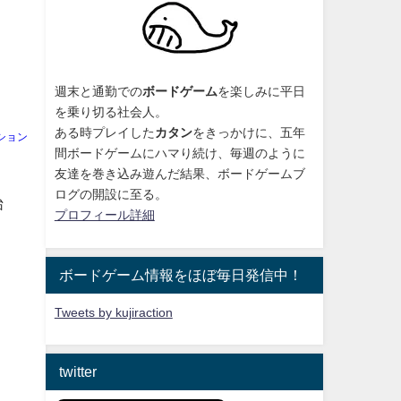
週末と通勤での
ボードゲーム
を楽しみに平日
を乗り切る社会人。
ある時プレイした
カタン
をきっかけに、
五年
ション
間ボードゲームにハマり続け
、毎週のように
友達を巻き込み遊んだ結果、ボードゲームブ
ログの開設に至る。
始
プロフィール詳細
ボードゲーム情報をほぼ毎日発信中！
Tweets by kujiraction
twitter