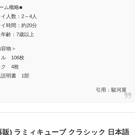
ーム概略■
イ人数：2～4人
イ時間：約20分
象年齢：7歳以上
内容物＞
ル 106枚
ック 4枚
扱説明書 1部
引用：
駿河屋
販) ラミィキューブ クラシック 日本語