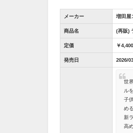
メーカー
増田屋
商品名
(再販)
定価
￥4,40
発売日
2026/0
世
ル
子
め
新
高