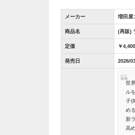
メーカー
増田屋
商品名
(再販)
定価
￥4,40
発売日
2026/0
世
ル
子
め
新
高