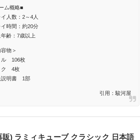
ーム概略■
イ人数：2～4人
イ時間：約20分
象年齢：7歳以上
内容物＞
ル 106枚
ック 4枚
扱説明書 1部
引用：
駿河屋
販) ラミィキューブ クラシック 日本語