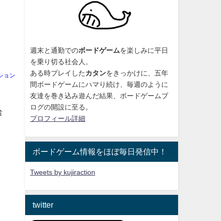
週末と通勤での
ボードゲーム
を楽しみに平日
を乗り切る社会人。
ある時プレイした
カタン
をきっかけに、
五年
ション
間ボードゲームにハマり続け
、毎週のように
友達を巻き込み遊んだ結果、ボードゲームブ
ログの開設に至る。
始
プロフィール詳細
ボードゲーム情報をほぼ毎日発信中！
Tweets by kujiraction
twitter