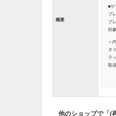
■ゲ
プレ
概要
プレ
対
＜
タイ
ラ
取
他のショップで「(再