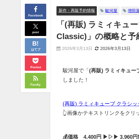
新作・再販予約情報
駿河屋
増田
Facebook
「(再販) ラミィキューブ
post
Classic)」の概
2026年3月13日
2026年3月13日
はてブ
Pocket
駿河屋で「
(再販) ラミィキューブ 
しました！
Feedly
(再販) ラミィキューブ クラシック 日本
👆画像かテキストリンクをク
💰価格 4,400円 ▶▷▶ 3,96