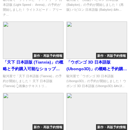
本語版 (Light Speed： Arena)」の予約が
(Babylon)」の予約が開始しました！ (再
なショップ紹介！
開始しました！ ライトスピード： アリー
販) バビロン 日本語版 (Babylon) &#x...
ナ...
新作・再販予約情報
新作・再販予約情報
「天下 日本語版 (Tianxia)」の概
「ウボンゴ 3D 日本語版
略と予約購入可能なショップ紹
(Ubongo3D)」の概略と予約購入
介！
可能なショップ紹介！
駿河屋で「天下 日本語版 (Tianxia)」の予
駿河屋で「ウボンゴ 3D 日本語版
約が開始しました！ 天下 日本語版
(Ubongo3D)」の予約が開始しました！ ウ
(Tianxia) 👆画像かテキストリ...
ボンゴ 3D 日本語版 (Ubongo3D) &#x1f...
新作・再販予約情報
新作・再販予約情報