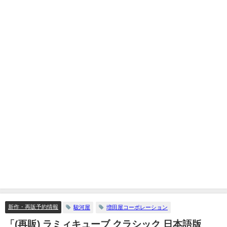
新作・再販予約情報
駿河屋
増田屋コーポレーション
「(再販) ラミィキューブ クラシック 日本語版