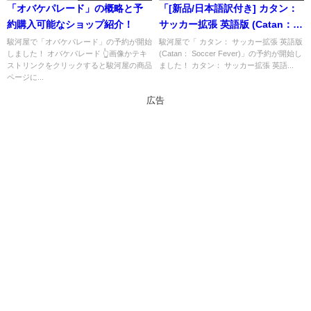
「オバケパレード」の概略と予
「[新品/日本語訳付き] カタン：
約購入可能なショップ紹介！
サッカー拡張 英語版 (Catan：
Soccer Fever)」の概略と予約購
駿河屋で「オバケパレード」の予約が開始
駿河屋で「 カタン： サッカー拡張 英語版
しました！ オバケパレード 👆画像かテキ
(Catan： Soccer Fever)」の予約が開始し
入可能なショップ紹介！
ストリンクをクリックすると駿河屋の商品
ました！ カタン： サッカー拡張 英語...
ページに...
広告