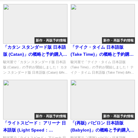
新作・再販予約情報
新作・再販予約情報
「カタン スタンダード版 日本語
「テイク・タイム 日本語版
版 (Catan)」の概略と予約購入可
(Take Time)」の概略と予約購入
能なショップ紹介！
可能なショップ紹介！
駿河屋で「カタン スタンダード版 日本語
駿河屋で「テイク・タイム 日本語版
版 (Catan)」の予約が開始しました！ カタ
(Take Time)」の予約が開始しました！ テ
ン スタンダード版 日本語版 (Catan) &#x...
イク・タイム 日本語版 (Take Time) &#x...
新作・再販予約情報
新作・再販予約情報
「ライトスピード： アリーナ 日
「(再販) バビロン 日本語版
本語版 (Light Speed：
(Babylon)」の概略と予約購入可
Arena)」の概略と予約購入可能
能なショップ紹介！
駿河屋で「ライトスピード： アリーナ 日
駿河屋で「(再販) バビロン 日本語版