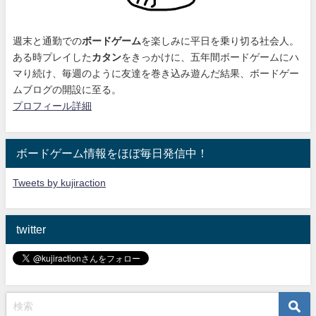
週末と通勤での
ボードゲーム
を楽しみに平日を乗り切る社会人。
ある時プレイした
カタン
をきっかけに、
五年間ボードゲームにハ
マり続け
、毎週のように友達を巻き込み遊んだ結果、ボードゲー
ムブログの開設に至る。
プロフィール詳細
ボードゲーム情報をほぼ毎日発信中！
Tweets by kujiraction
twitter