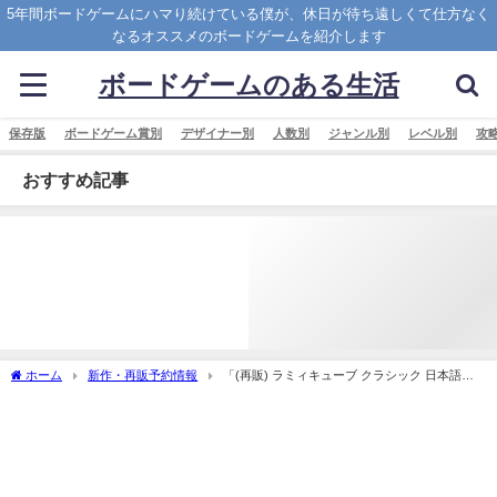
5年間ボードゲームにハマり続けている僕が、休日が待ち遠しくて仕方なく
なるオススメのボードゲームを紹介します
ボードゲームのある生活
保存版
ボードゲーム賞別
デザイナー別
人数別
ジャンル別
レベル別
攻
おすすめ記事
ホーム
新作・再販予約情報
「(再販) ラミィキューブ クラシック 日本語版
(Rummikub Classic)」の概略と予約購入可能なショップ紹介！