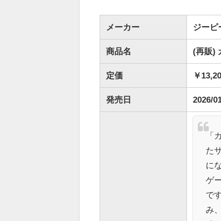
メーカー
ジーピ
商品名
(再販)
定価
￥13,2
発売日
2026/0
「
た
に
ゲ
で
み