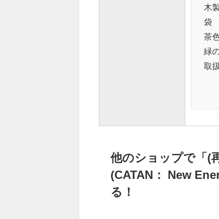
木製
袋 
茶
緑
取
他のショップで「(再
(CATAN： New 
る！