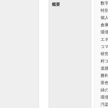
数字
概要
特
個
倉
環
エネ
コ
研究
村コ
道路
勝利
茶
緑の
環
汚