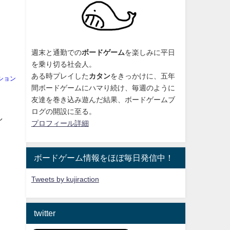
週末と通勤での
ボードゲーム
を楽しみに平日
を乗り切る社会人。
ある時プレイした
カタン
をきっかけに、
五年
ション
間ボードゲームにハマり続け
、毎週のように
友達を巻き込み遊んだ結果、ボードゲームブ
ログの開設に至る。
し
プロフィール詳細
ボードゲーム情報をほぼ毎日発信中！
Tweets by kujiraction
twitter