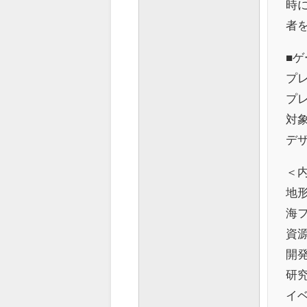
時
者
■ゲ
プレ
プレ
対象
デザ
＜
地形
海
資源
開発
研究
イ