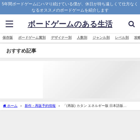
5年間ボードゲームにハマり続けている僕が、休日が待ち遠しくて仕方なく
なるオススメのボードゲームを紹介します
ボードゲームのある生活
保存版
ボードゲーム賞別
デザイナー別
人数別
ジャンル別
レベル別
攻
おすすめ記事
ホーム
新作・再販予約情報
「(再販) カタン エネルギー版 日本語版
(CATAN： New Energies)」の概略と予約購入可能なショップ紹介！