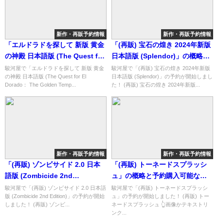
新作・再販予約情報
新作・再販予約情報
「エルドラドを探して 新版 黄金
「(再販) 宝石の煌き 2024年新版
の神殿 日本語版 (The Quest for
日本語版 (Splendor)」の概略と
El Dorado： The Golden
予約購入可能なショップ紹介！
駿河屋で「エルドラドを探して 新版 黄金
駿河屋で「(再販) 宝石の煌き 2024年新版
の神殿 日本語版 (The Quest for El
日本語版 (Splendor)」の予約が開始しまし
Temples)」の概略と予約購入可
Dorado： The Golden Temp...
た！ (再販) 宝石の煌き 2024年新版...
能なショップ紹介！
新作・再販予約情報
新作・再販予約情報
「(再販) ゾンビサイド 2.0 日本
「(再販) トーネードスプラッシ
語版 (Zombicide 2nd
ュ」の概略と予約購入可能なシ
Edition)」の概略と予約購入可能
ョップ紹介！
駿河屋で「(再販) ゾンビサイド 2.0 日本語
駿河屋で「(再販) トーネードスプラッシ
版 (Zombicide 2nd Edition)」の予約が開始
ュ」の予約が開始しました！ (再販) トー
なショップ紹介！
しました！ (再販) ゾンビ...
ネードスプラッシュ 👆画像かテキストリ
ンク...