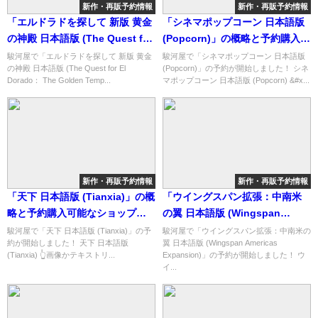
新作・再販予約情報
新作・再販予約情報
「エルドラドを探して 新版 黄金
「シネマポップコーン 日本語版
の神殿 日本語版 (The Quest for
(Popcorn)」の概略と予約購入可
El Dorado： The Golden
能なショップ紹介！
駿河屋で「エルドラドを探して 新版 黄金
駿河屋で「シネマポップコーン 日本語版
の神殿 日本語版 (The Quest for El
(Popcorn)」の予約が開始しました！ シネ
Temples)」の概略と予約購入可
Dorado： The Golden Temp...
マポップコーン 日本語版 (Popcorn) &#x...
能なショップ紹介！
新作・再販予約情報
新作・再販予約情報
「天下 日本語版 (Tianxia)」の概
「ウイングスパン拡張：中南米
略と予約購入可能なショップ紹
の翼 日本語版 (Wingspan
介！
Americas Expansion)」の概略
駿河屋で「天下 日本語版 (Tianxia)」の予
駿河屋で「ウイングスパン拡張：中南米の
約が開始しました！ 天下 日本語版
翼 日本語版 (Wingspan Americas
と予約購入可能なショップ紹
(Tianxia) 👆画像かテキストリ...
Expansion)」の予約が開始しました！ ウ
介！
イ...