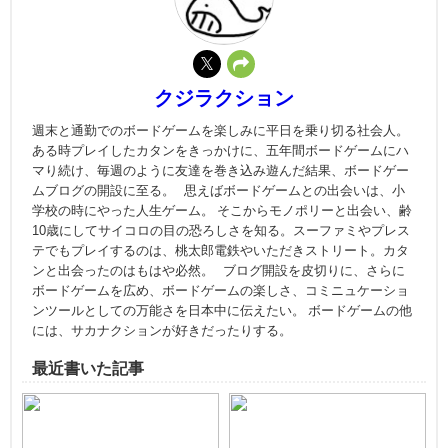
クジラクション
週末と通勤でのボードゲームを楽しみに平日を乗り切る社会人。
ある時プレイしたカタンをきっかけに、五年間ボードゲームにハ
マり続け、毎週のように友達を巻き込み遊んだ結果、ボードゲー
ムブログの開設に至る。 思えばボードゲームとの出会いは、小
学校の時にやった人生ゲーム。 そこからモノポリーと出会い、齢
10歳にしてサイコロの目の恐ろしさを知る。スーファミやプレス
テでもプレイするのは、桃太郎電鉄やいただきストリート。カタ
ンと出会ったのはもはや必然。 ブログ開設を皮切りに、さらに
ボードゲームを広め、ボードゲームの楽しさ、コミニュケーショ
ンツールとしての万能さを日本中に伝えたい。 ボードゲームの他
には、サカナクションが好きだったりする。
最近書いた記事