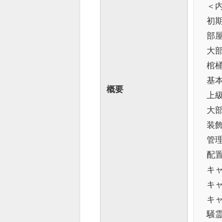
＜
初
部屋
大
棺
基
概要
上
大
装
管
配
キ
キャ
キ
騒