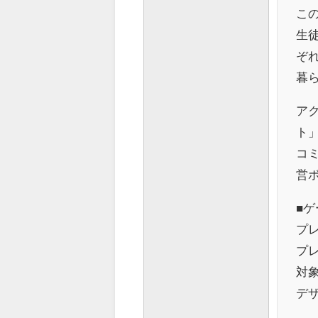
こ
生
ぞ
暮
ア
ト
コ
営
■ゲ
プレ
プレ
対象
デ