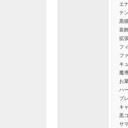
エ
テ
黒
装飾
拡
フ
フ
キュ
魔導
お菓
ハー
プ
キ
黒
サ