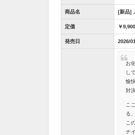
商品名
[新品
定価
￥9,90
発売日
2026/0
お
して
愉
対決!
こ
る
こ
ナ