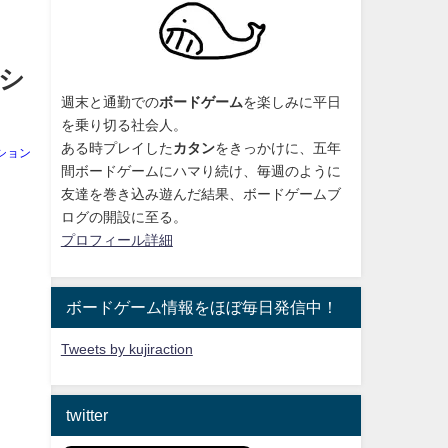
なシ
週末と通勤での
ボードゲーム
を楽しみに平日
を乗り切る社会人。
ある時プレイした
カタン
をきっかけに、
五年
ション
間ボードゲームにハマり続け
、毎週のように
友達を巻き込み遊んだ結果、ボードゲームブ
ログの開設に至る。
プロフィール詳細
ボードゲーム情報をほぼ毎日発信中！
Tweets by kujiraction
twitter