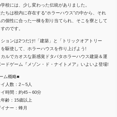
の学校には、少し変わった伝統がありました。
徒たちは校内に存在する“ホラーハウス”の中から、それ
れの個性に合った一棟を割り当てられ、そこを寮として
らすのです。
クションは2つだけ!「建築」と「トリックオアトリー
」を駆使して、ホラーハウスを作り上げよう!
ミカルでカオスな新感覚ドタバタホラーハウス建築＆運
ボードゲーム『メゾン・ド・ナイトメア』いよいよ登場!
ーム概略■
イ人数：2～5人
イ時間：約45～60分
年齢：15歳以上
ザイナー：蜂月