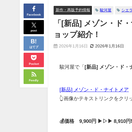
新作・再販予約情報
駿河屋
シエ
Facebook
「[新品] メゾン・
post
ョップ紹介！
2026年1月16日
2026年1月16日
はてブ
Pocket
駿河屋で「
[新品] メゾン・ド
Feedly
[新品] メゾン・ド・ナイトメア
👆画像かテキストリンクをク
💰価格 9,900円 ▶▷▶ 8,91