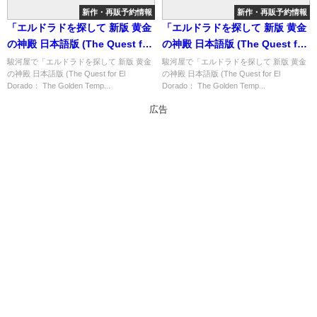
新作・再販予約情報
新作・再販予約情報
「エルドラドを探して 新版 黄金
「エルドラドを探して 新版 黄金
の神殿 日本語版 (The Quest for
の神殿 日本語版 (The Quest for
El Dorado： The Golden
El Dorado： The Golden
駿河屋で「エルドラドを探して 新版 黄金
駿河屋で「エルドラドを探して 新版 黄金
の神殿 日本語版 (The Quest for El
の神殿 日本語版 (The Quest for El
Temples)」の概略と予約購入可
Temples)」の概略と予約購入可
Dorado： The Golden Temp...
Dorado： The Golden Temp...
能なショップ紹介！
能なショップ紹介！
広告