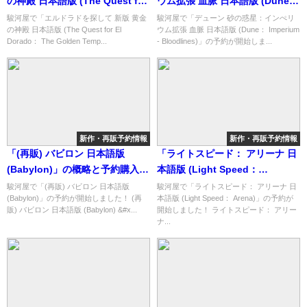
の神殿 日本語版 (The Quest for
ウム拡張 血脈 日本語版 (Dune：
El Dorado： The Golden
Imperium - Bloodlines)」の概
駿河屋で「エルドラドを探して 新版 黄金
駿河屋で「デューン 砂の惑星：インぺリ
の神殿 日本語版 (The Quest for El
ウム拡張 血脈 日本語版 (Dune： Imperium
Temples)」の概略と予約購入可
略と予約購入可能なショップ紹
Dorado： The Golden Temp...
- Bloodlines)」の予約が開始しま...
能なショップ紹介！
介！
新作・再販予約情報
新作・再販予約情報
「(再販) バビロン 日本語版
「ライトスピード： アリーナ 日
(Babylon)」の概略と予約購入可
本語版 (Light Speed：
能なショップ紹介！
Arena)」の概略と予約購入可能
駿河屋で「(再販) バビロン 日本語版
駿河屋で「ライトスピード： アリーナ 日
(Babylon)」の予約が開始しました！ (再
本語版 (Light Speed： Arena)」の予約が
なショップ紹介！
販) バビロン 日本語版 (Babylon) &#x...
開始しました！ ライトスピード： アリー
ナ...