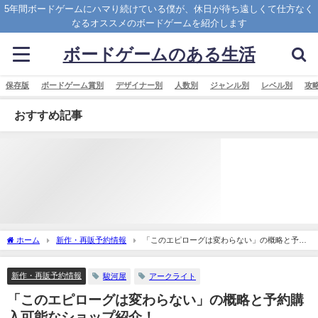
5年間ボードゲームにハマり続けている僕が、休日が待ち遠しくて仕方なく
なるオススメのボードゲームを紹介します
ボードゲームのある生活
保存版
ボードゲーム賞別
デザイナー別
人数別
ジャンル別
レベル別
攻
おすすめ記事
ホーム
新作・再販予約情報
「このエピローグは変わらない」の概略と予約
購入可能なショップ紹介！
新作・再販予約情報
駿河屋
アークライト
「このエピローグは変わらない」の概略と予約購
入可能なショップ紹介！