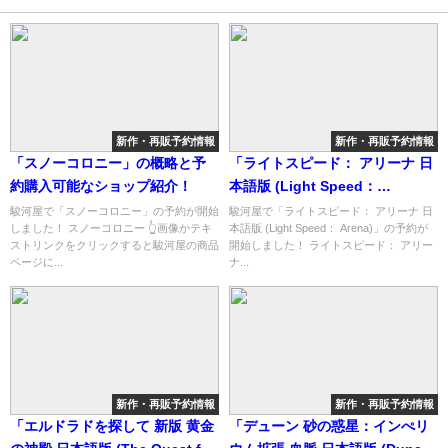
新作・再販予約情報
新作・再販予約情報
「スノーコロニー」の概略と予
「ライトスピード： アリーナ 日
約購入可能なショップ紹介！
本語版 (Light Speed：
Arena)」の概略と予約購入可能
駿河屋で「スノーコロニー」の予約が開始
駿河屋で「ライトスピード： アリーナ 日
しました！ スノーコロニー 👆画像かテキ
本語版 (Light Speed： Arena)」の予約が
なショップ紹介！
ストリンクをクリックすると駿河屋の商品
開始しました！ ライトスピード： アリー
ページに...
ナ...
新作・再販予約情報
新作・再販予約情報
「エルドラドを探して 新版 黄金
「デューン 砂の惑星：インぺリ