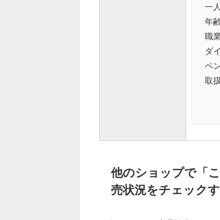
一
年
職
ダ
ペン
取
他のショップで「
売状況をチェックす