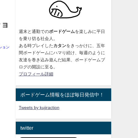
ショ
週末と通勤での
ボードゲーム
を楽しみに平日
を乗り切る社会人。
ある時プレイした
カタン
をきっかけに、
五年
ション
間ボードゲームにハマり続け
、毎週のように
友達を巻き込み遊んだ結果、ボードゲームブ
ログの開設に至る。
プロフィール詳細
ボードゲーム情報をほぼ毎日発信中！
Tweets by kujiraction
twitter