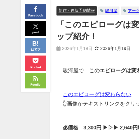
新作・再販予約情報
駿河屋
アー
Facebook
「このエピローグは変
post
ップ紹介！
2026年1月19日
2026年1月19日
はてブ
Pocket
駿河屋で「
このエピローグは変
Feedly
このエピローグは変わらない
👆画像かテキストリンクをク
💰価格 3,300円 ▶▷▶ 2,64