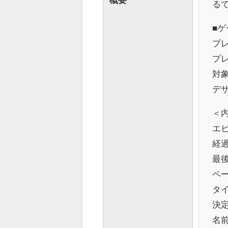
る
■ゲ
プレ
プレ
対
デ
＜
エ
経
最
ペー
タ
決定
名前