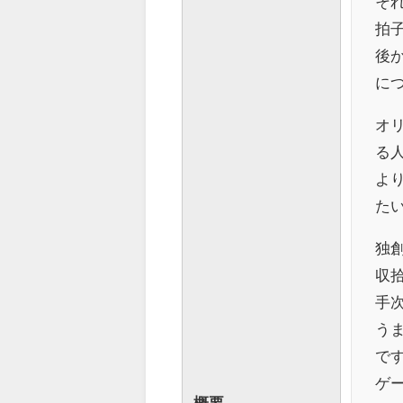
そ
拍
後
に
オ
る
よ
た
独
収
手
う
で
ゲ
概要