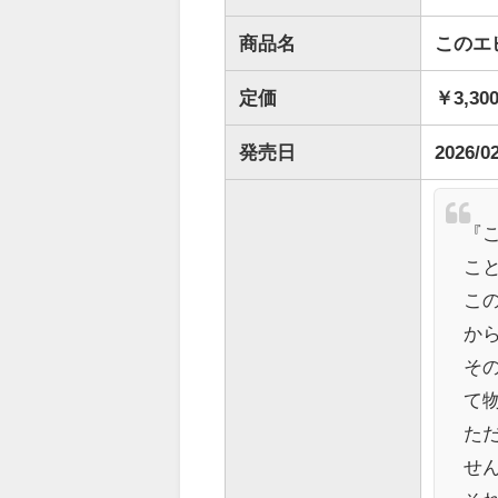
商品名
このエ
定価
￥3,30
発売日
2026/0
『
こ
こ
か
そ
て
た
せ