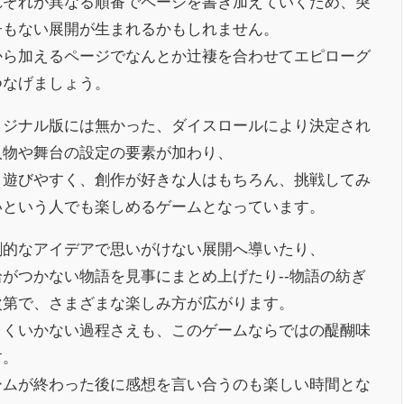
れぞれが異なる順番でページを書き加えていくため、突
子もない展開が生まれるかもしれません。
から加えるページでなんとか辻褄を合わせてエピローグ
つなげましょう。
リジナル版には無かった、ダイスロールにより決定され
人物や舞台の設定の要素が加わり、
り遊びやすく、創作が好きな人はもちろん、挑戦してみ
いという人でも楽しめるゲームとなっています。
創的なアイデアで思いがけない展開へ導いたり、
拾がつかない物語を見事にまとめ上げたり--物語の紡ぎ
次第で、さまざまな楽しみ方が広がります。
まくいかない過程さえも、このゲームならではの醍醐味
す。
ームが終わった後に感想を言い合うのも楽しい時間とな