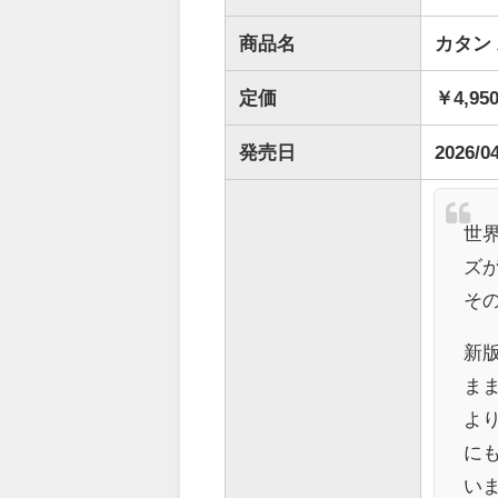
商品名
カタン 
定価
￥4,95
発売日
2026/0
世
ズ
そ
新
ま
よ
に
い