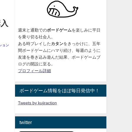
購入
週末と通勤での
ボードゲーム
を楽しみに平日
を乗り切る社会人。
ある時プレイした
カタン
をきっかけに、
五年
ション
間ボードゲームにハマり続け
、毎週のように
友達を巻き込み遊んだ結果、ボードゲームブ
ログの開設に至る。
プロフィール詳細
ボードゲーム情報をほぼ毎日発信中！
Tweets by kujiraction
twitter