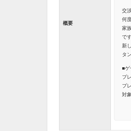
交
何
概要
家
で
新
タ
■ゲ
プレ
プレ
対