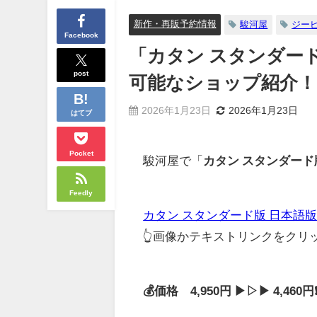
新作・再販予約情報
駿河屋
ジー
Facebook
「カタン スタンダード版
post
可能なショップ紹介！
2026年1月23日
2026年1月23日
はてブ
Pocket
駿河屋で「
カタン スタンダード版 
Feedly
カタン スタンダード版 日本語版 (C
👆画像かテキストリンクをク
💰価格 4,950円 ▶▷▶ 4,46