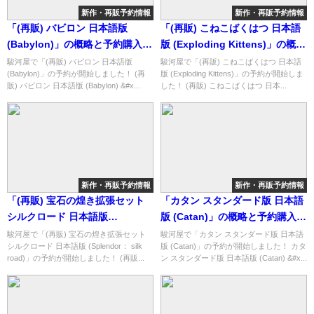
新作・再販予約情報
新作・再販予約情報
「(再販) バビロン 日本語版
「(再販) こねこばくはつ 日本語
(Babylon)」の概略と予約購入可
版 (Exploding Kittens)」の概略
能なショップ紹介！
と予約購入可能なショップ紹
駿河屋で「(再販) バビロン 日本語版
駿河屋で「(再販) こねこばくはつ 日本語
(Babylon)」の予約が開始しました！ (再
版 (Exploding Kittens)」の予約が開始しま
介！
販) バビロン 日本語版 (Babylon) &#x...
した！ (再販) こねこばくはつ 日本...
新作・再販予約情報
新作・再販予約情報
「(再販) 宝石の煌き拡張セット
「カタン スタンダード版 日本語
シルクロード 日本語版
版 (Catan)」の概略と予約購入可
(Splendor： silk road)」の概略
能なショップ紹介！
駿河屋で「(再販) 宝石の煌き拡張セット
駿河屋で「カタン スタンダード版 日本語
シルクロード 日本語版 (Splendor： silk
版 (Catan)」の予約が開始しました！ カタ
と予約購入可能なショップ紹
road)」の予約が開始しました！ (再販...
ン スタンダード版 日本語版 (Catan) &#x...
介！