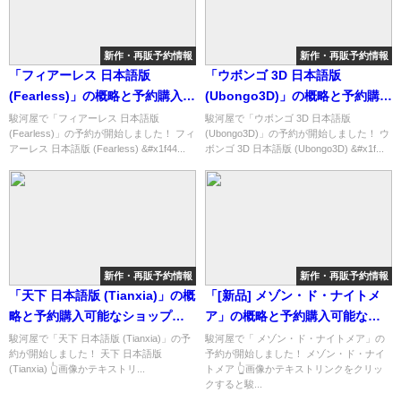
新作・再販予約情報
新作・再販予約情報
「フィアーレス 日本語版
「ウボンゴ 3D 日本語版
(Fearless)」の概略と予約購入可
(Ubongo3D)」の概略と予約購入
能なショップ紹介！
可能なショップ紹介！
駿河屋で「フィアーレス 日本語版
駿河屋で「ウボンゴ 3D 日本語版
(Fearless)」の予約が開始しました！ フィ
(Ubongo3D)」の予約が開始しました！ ウ
アーレス 日本語版 (Fearless) &#x1f44...
ボンゴ 3D 日本語版 (Ubongo3D) &#x1f...
新作・再販予約情報
新作・再販予約情報
「天下 日本語版 (Tianxia)」の概
「[新品] メゾン・ド・ナイトメ
略と予約購入可能なショップ紹
ア」の概略と予約購入可能なシ
介！
ョップ紹介！
駿河屋で「天下 日本語版 (Tianxia)」の予
駿河屋で「 メゾン・ド・ナイトメア」の
約が開始しました！ 天下 日本語版
予約が開始しました！ メゾン・ド・ナイ
(Tianxia) 👆画像かテキストリ...
トメア 👆画像かテキストリンクをクリッ
クすると駿...