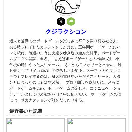
クジラクション
週末と通勤でのボードゲームを楽しみに平日を乗り切る社会人。
ある時プレイしたカタンをきっかけに、五年間ボードゲームにハ
マり続け、毎週のように友達を巻き込み遊んだ結果、ボードゲー
ムブログの開設に至る。 思えばボードゲームとの出会いは、小
学校の時にやった人生ゲーム。 そこからモノポリーと出会い、齢
10歳にしてサイコロの目の恐ろしさを知る。スーファミやプレス
テでもプレイするのは、桃太郎電鉄やいただきストリート。カタ
ンと出会ったのはもはや必然。 ブログ開設を皮切りに、さらに
ボードゲームを広め、ボードゲームの楽しさ、コミニュケーショ
ンツールとしての万能さを日本中に伝えたい。 ボードゲームの他
には、サカナクションが好きだったりする。
最近書いた記事