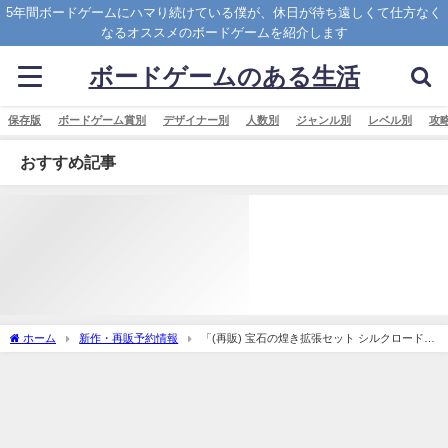
5年間ボードゲームにハマり続けている僕が、休日が待ち遠しくて仕方なく
なるオススメのボードゲームを紹介します
ボードゲームのある生活
保存版
ボードゲーム賞別
デザイナー別
人数別
ジャンル別
レベル別
攻
おすすめ記事
ホーム
新作・再販予約情報
「(再販) 宝石の煌き拡張セット シルクロード
日本語版 (Splendor： silk road)」の概略と予約購入可能なショップ紹介！