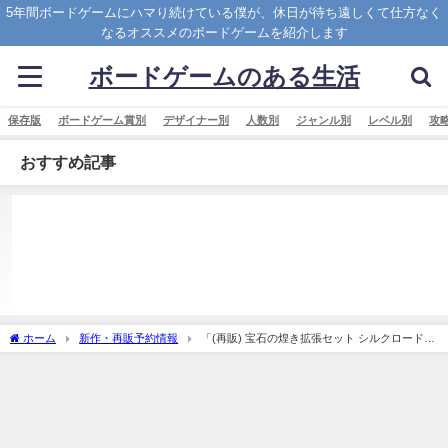
5年間ボードゲームにハマり続けている僕が、休日が待ち遠しくて仕方なく
なるオススメのボードゲームを紹介します
ボードゲームのある生活
保存版
ボードゲーム賞別
デザイナー別
人数別
ジャンル別
レベル別
攻
おすすめ記事
ホーム
新作・再販予約情報
「(再販) 宝石の煌き拡張セット シルクロード
日本語版 (Splendor： silk road)」の概略と予約購入可能なショップ紹介！