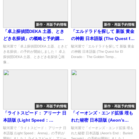
新作・再販予約情報
新作・再販予約情報
「卓上探偵団DEKA 土器、とき
「エルドラドを探して 新版 黄金
どき名探偵」の概略と予約購入
の神殿 日本語版 (The Quest for
可能なショップ紹介！
El Dorado： The Golden
駿河屋で「卓上探偵団DEKA 土器、ときど
駿河屋で「エルドラドを探して 新版 黄金
き名探偵」の予約が開始しました！ 卓上
の神殿 日本語版 (The Quest for El
Temples)」の概略と予約購入可
探偵団DEKA 土器、ときどき名探偵 👆画
Dorado： The Golden Temp...
能なショップ紹介！
像...
新作・再販予約情報
新作・再販予約情報
「ライトスピード： アリーナ 日
「イーオンズ・エンド拡張 埋も
本語版 (Light Speed：
れた秘密 日本語版 (Aeon’s
Arena)」の概略と予約購入可能
End： Buried Secrets)」の概略
駿河屋で「ライトスピード： アリーナ 日
駿河屋で「イーオンズ・エンド拡張 埋も
本語版 (Light Speed： Arena)」の予約が
れた秘密 日本語版 (Aeon’s End： Buried
なショップ紹介！
と予約購入可能なショップ紹
開始しました！ ライトスピード： アリー
Secrets)」の予約が開始しました！ ...