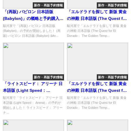
新作・再販予約情報
新作・再販予約情報
「(再販) バビロン 日本語版
「エルドラドを探して 新版 黄金
(Babylon)」の概略と予約購入可
の神殿 日本語版 (The Quest for
能なショップ紹介！
El Dorado： The Golden
駿河屋で「(再販) バビロン 日本語版
駿河屋で「エルドラドを探して 新版 黄金
(Babylon)」の予約が開始しました！ (再
の神殿 日本語版 (The Quest for El
Temples)」の概略と予約購入可
販) バビロン 日本語版 (Babylon) &#x...
Dorado： The Golden Temp...
能なショップ紹介！
新作・再販予約情報
新作・再販予約情報
「ライトスピード： アリーナ 日
「エルドラドを探して 新版 黄金
本語版 (Light Speed：
の神殿 日本語版 (The Quest for
Arena)」の概略と予約購入可能
El Dorado： The Golden
駿河屋で「ライトスピード： アリーナ 日
駿河屋で「エルドラドを探して 新版 黄金
本語版 (Light Speed： Arena)」の予約が
の神殿 日本語版 (The Quest for El
なショップ紹介！
Temples)」の概略と予約購入可
開始しました！ ライトスピード： アリー
Dorado： The Golden Temp...
能なショップ紹介！
ナ...