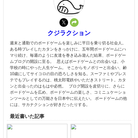
クジラクション
週末と通勤でのボードゲームを楽しみに平日を乗り切る社会人。
ある時プレイしたカタンをきっかけに、五年間ボードゲームにハ
マり続け、毎週のように友達を巻き込み遊んだ結果、ボードゲー
ムブログの開設に至る。 思えばボードゲームとの出会いは、小
学校の時にやった人生ゲーム。 そこからモノポリーと出会い、齢
10歳にしてサイコロの目の恐ろしさを知る。スーファミやプレス
テでもプレイするのは、桃太郎電鉄やいただきストリート。カタ
ンと出会ったのはもはや必然。 ブログ開設を皮切りに、さらに
ボードゲームを広め、ボードゲームの楽しさ、コミニュケーショ
ンツールとしての万能さを日本中に伝えたい。 ボードゲームの他
には、サカナクションが好きだったりする。
最近書いた記事