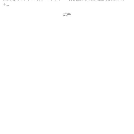
介！
ナ...
広告