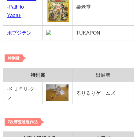
-Path to
梟老堂
Yaaru-
ボブジテン
TUKAPON
特別賞
特別賞
出展者
-ＫＵＦＵ-ク
るりるりゲームズ
フ
2次審査通過作品