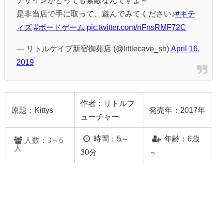
デザインがとっても素敵なんですよ～
是非当店で手に取って、遊んでみてください♪
#キテ
ィズ
#ボードゲーム
pic.twitter.com/nFnsRMF72C
— リトルケイブ新宿御苑店 (@littlecave_sh)
April 16,
2019
作者：
リトルフ
原題：Kittys
発売年：2017年
ューチャー
時間：5～
年齢：6歳
人数：3～6
人
30分
～