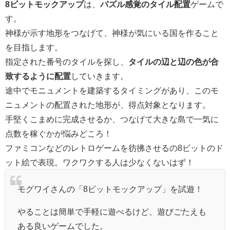
8ビットモックアップ
は、
パズル感覚のタイル配置
ゲームで
す。
神様が示す地形をつなげて、神様が気にいる国を作ること
を目指します。
指定された番号のタイルを探し、
タイルの辺と辺の色が合
致するように配置
していきます。
途中でモニュメントを建築するタイミングがあり、このモ
ニュメントの配置された地形が、得点対象となります。
手堅くこまめに完成させるか、つなげて大きな島で一気に
点数を稼ぐかが悩みどころ！
ファミコンなどのレトロゲームを彷彿させるの8ビットのド
ット絵で表現。ワクワクする人は少なくないはず！
モグワイさんの「8ビットモックアップ」を試遊！
やることは簡単で手軽に遊べるけど、遊びごたえも
ある良いゲームでした。