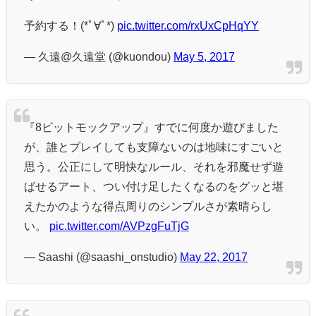
予約する！(*ﾟ∀ﾟ*)
pic.twitter.com/rxUxCpHqYY
— 久遠@久遠堂 (@kuondou)
May 5, 2017
『8ビットモックアップ』すでに何度か遊びました
が、誰とプレイしても支障ないのは地味にすごいと
思う。公正にして明快なルール、それを邪魔せず遊
ばせるアート、つい付け足したくなるのをグッと堪
えたかのような得点周りのシンプルさが素晴らし
い。
pic.twitter.com/AVPzgFuTjG
— Saashi (@saashi_onstudio)
May 22, 2017