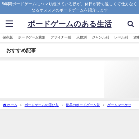
5年間ボードゲームにハマり続けている僕が、休日が待ち遠しくて仕方なく
なるオススメのボードゲームを紹介します
ボードゲームのある生活
保存版
ボードゲーム賞別
デザイナー別
人数別
ジャンル別
レベル別
攻
おすすめ記事
ホーム
ボードゲームの選び方
世界のボードゲーム賞
ゲームマーケット
大賞
2017年ゲームマーケット大賞を振り返る ～受賞作、優秀作品、2次審査通過
作品～