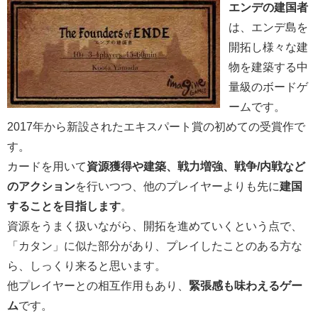
エンデの建国者
は、エンデ島を
開拓し様々な建
物を建築する中
量級のボードゲ
ームです。
2017年から新設されたエキスパート賞の初めての受賞作で
す。
カードを用いて
資源獲得や建築、戦力増強、戦争/内戦など
のアクション
を行いつつ、他のプレイヤーよりも先に
建国
することを目指します
。
資源をうまく扱いながら、開拓を進めていくという点で、
「カタン」に似た部分があり、プレイしたことのある方な
ら、しっくり来ると思います。
他プレイヤーとの相互作用もあり、
緊張感も味わえるゲー
ム
です。