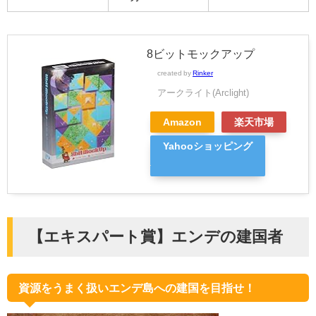
8ビットモックアップ
created by
Rinker
アークライト(Arclight)
Amazon
楽天市場
Yahooショッピング
【エキスパート賞】エンデの建国者
資源をうまく扱いエンデ島への建国を目指せ！