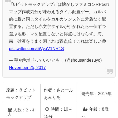
『8ビットモックアップ』は懐かしファミコンRPGの
マップ作成気分が味わえるタイル配置ゲー。カルバ
的に親と同じタイルをカルカソンヌ的に矛盾なく配
置する。ただし赤文字タイルが引かれたら一個ずつ
選ぶ地形コマを配置しないと得点にはならず。海、
森、砂漠をうまく閉じれば得点倍！これは楽しい😆
pic.twitter.com/6WyaV1NR1S
— 翔❄@ボドっていいとも！ (@shousandesuyo)
November 25, 2017
原題：８ビット
作者：さとーふ
発売年：2017年
モックアップ
ぁみりあ
時間：10～
年齢：8歳
人数：2～4
人
15分
～