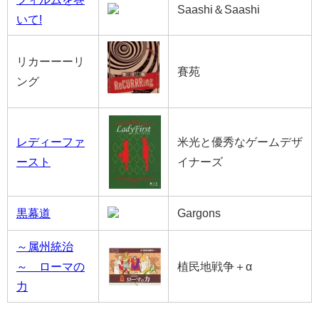
Saashi＆Saashi
いて!
リカーーーリ
賽苑
ング
レディーファ
米光と優秀なゲームデザ
ースト
イナーズ
黒幕道
Gargons
～属州統治
～ ローマの
植民地戦争＋α
力