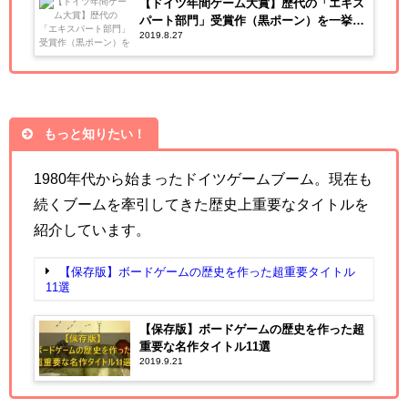
【ドイツ年間ゲーム大賞】歴代の「エキス
パート部門」受賞作（黒ポーン）を一挙紹
2019.8.27
介！
もっと知りたい！
1980年代から始まったドイツゲームブーム。現在も
続くブームを牽引してきた歴史上重要なタイトルを
紹介しています。
【保存版】ボードゲームの歴史を作った超重要タイトル
11選
【保存版】ボードゲームの歴史を作った超
重要な名作タイトル11選
2019.9.21