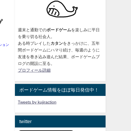
プ
週末と通勤での
ボードゲーム
を楽しみに平日
を乗り切る社会人。
ある時プレイした
カタン
をきっかけに、
五年
ション
間ボードゲームにハマり続け
、毎週のように
友達を巻き込み遊んだ結果、ボードゲームブ
ログの開設に至る。
プロフィール詳細
ボードゲーム情報をほぼ毎日発信中！
Tweets by kujiraction
twitter