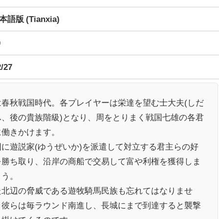
語版 (Tianxia)
0
2/27
は春秋戦国時代。各プレイヤーは栄達を望む士大夫(しだ
ふ、後の貴族階級)となり、周をとりまく戦国七雄の各君
に働きかけます。
国に遊説家(ゆうぜいか)を派遣して対立する君主らの好
を勝ち取り、沿岸の商船で交易して富や利権を獲得しま
ょう。
た北辺の脅威である遊牧騎馬民族も忘れてはなりませ
。彼らは毎ラウンド南進し、長城にまで到達すると襲撃