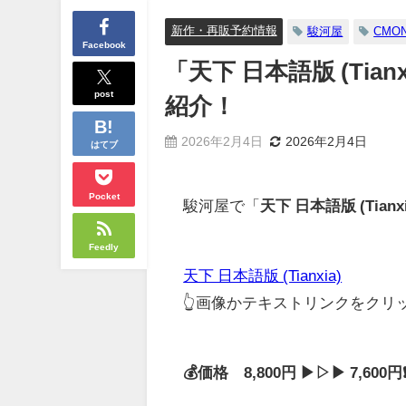
新作・再販予約情報
駿河屋
CMON
Facebook
「天下 日本語版 (Ti
post
紹介！
2026年2月4日
2026年2月4日
はてブ
Pocket
駿河屋で「
天下 日本語版 (Tianxi
Feedly
天下 日本語版 (Tianxia)
👆画像かテキストリンクをク
💰価格 8,800円 ▶▷▶ 7,60