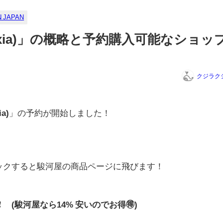
 JAPAN
anxia)」の概略と予約購入可能なショッ
クジラク
a)
」の予約が開始しました！
リックすると駿河屋の商品ページに飛びます！
0円❗ (駿河屋なら14% 安いのでお得🉐)