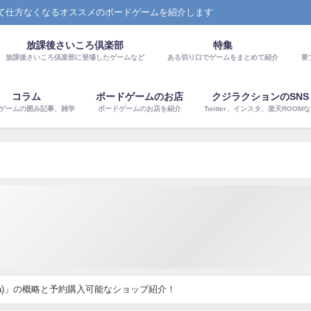
て仕方なくなるオススメのボードゲームを紹介します
放課後さいころ倶楽部
特集
放課後さいころ倶楽部に登場したゲームなど
ある切り口でゲームをまとめて紹介
要
コラム
ボードゲームのお店
クジラクションのSNS
ゲームの囲み記事、雑学
ボードゲームのお店を紹介
Twitter、インスタ、楽天ROOM
nxia)」の概略と予約購入可能なショップ紹介！