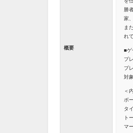
を
勝
家
ま
れ
概要
■ゲ
プレ
プレ
対象
＜
ボ
タイ
トー
マー