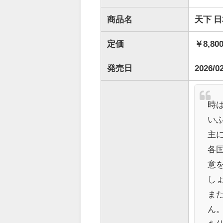
商品名
天下 日本
定価
￥8,80
発売日
2026/0
時
い
主
各
意
し
ま
ん