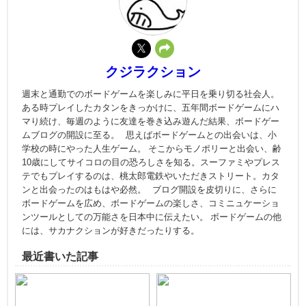
クジラクション
週末と通勤でのボードゲームを楽しみに平日を乗り切る社会人。
ある時プレイしたカタンをきっかけに、五年間ボードゲームにハ
マり続け、毎週のように友達を巻き込み遊んだ結果、ボードゲー
ムブログの開設に至る。 思えばボードゲームとの出会いは、小
学校の時にやった人生ゲーム。 そこからモノポリーと出会い、齢
10歳にしてサイコロの目の恐ろしさを知る。スーファミやプレス
テでもプレイするのは、桃太郎電鉄やいただきストリート。カタ
ンと出会ったのはもはや必然。 ブログ開設を皮切りに、さらに
ボードゲームを広め、ボードゲームの楽しさ、コミニュケーショ
ンツールとしての万能さを日本中に伝えたい。 ボードゲームの他
には、サカナクションが好きだったりする。
最近書いた記事