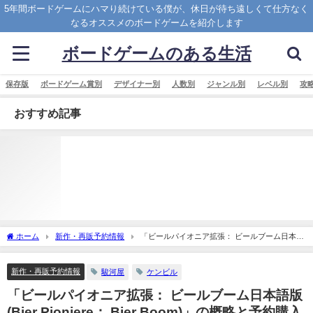
5年間ボードゲームにハマり続けている僕が、休日が待ち遠しくて仕方なく
なるオススメのボードゲームを紹介します
ボードゲームのある生活
保存版
ボードゲーム賞別
デザイナー別
人数別
ジャンル別
レベル別
攻
おすすめ記事
ホーム
新作・再販予約情報
「ビールパイオニア拡張： ビールブーム日本語
版 (Bier Pioniere： Bier Boom)」の概略と予約購入可能なショップ紹介！
新作・再販予約情報
駿河屋
ケンビル
「ビールパイオニア拡張： ビールブーム日本語版
(Bier Pioniere： Bier Boom)」の概略と予約購入