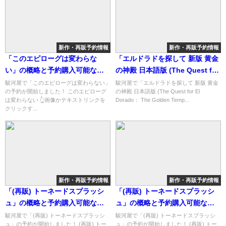
新作・再販予約情報
新作・再販予約情報
「このエピローグは変わらな
「エルドラドを探して 新版 黄金
い」の概略と予約購入可能なシ
の神殿 日本語版 (The Quest for
ョップ紹介！
El Dorado： The Golden
駿河屋で「このエピローグは変わらない」
駿河屋で「エルドラドを探して 新版 黄金
の予約が開始しました！ このエピローグ
の神殿 日本語版 (The Quest for El
Temples)」の概略と予約購入可
は変わらない 👆画像かテキストリンクを
Dorado： The Golden Temp...
能なショップ紹介！
クリックす...
新作・再販予約情報
新作・再販予約情報
「(再販) トーネードスプラッシ
「(再販) トーネードスプラッシ
ュ」の概略と予約購入可能なシ
ュ」の概略と予約購入可能なシ
ョップ紹介！
ョップ紹介！
駿河屋で「(再販) トーネードスプラッシ
駿河屋で「(再販) トーネードスプラッシ
ュ」の予約が開始しました！ (再販) トー
ュ」の予約が開始しました！ (再販) トー