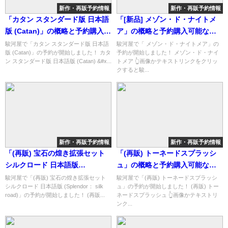
新作・再販予約情報
新作・再販予約情報
「カタン スタンダード版 日本語
「[新品] メゾン・ド・ナイトメ
版 (Catan)」の概略と予約購入可
ア」の概略と予約購入可能なシ
能なショップ紹介！
ョップ紹介！
駿河屋で「カタン スタンダード版 日本語
駿河屋で「 メゾン・ド・ナイトメア」の
版 (Catan)」の予約が開始しました！ カタ
予約が開始しました！ メゾン・ド・ナイ
ン スタンダード版 日本語版 (Catan) &#x...
トメア 👆画像かテキストリンクをクリッ
クすると駿...
新作・再販予約情報
新作・再販予約情報
「(再販) 宝石の煌き拡張セット
「(再販) トーネードスプラッシ
シルクロード 日本語版
ュ」の概略と予約購入可能なシ
(Splendor： silk road)」の概略
ョップ紹介！
駿河屋で「(再販) 宝石の煌き拡張セット
駿河屋で「(再販) トーネードスプラッシ
シルクロード 日本語版 (Splendor： silk
ュ」の予約が開始しました！ (再販) トー
と予約購入可能なショップ紹
road)」の予約が開始しました！ (再販...
ネードスプラッシュ 👆画像かテキストリ
介！
ンク...