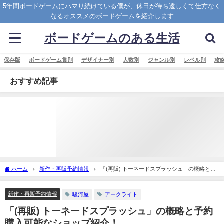
5年間ボードゲームにハマり続けている僕が、休日が待ち遠しくて仕方なく
なるオススメのボードゲームを紹介します
ボードゲームのある生活
保存版
ボードゲーム賞別
デザイナー別
人数別
ジャンル別
レベル別
攻
おすすめ記事
ホーム
新作・再販予約情報
「(再販) トーネードスプラッシュ」の概略と予
約購入可能なショップ紹介！
新作・再販予約情報
駿河屋
アークライト
「(再販) トーネードスプラッシュ」の概略と予約
購入可能なショップ紹介！