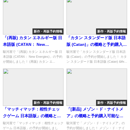
新作・再販予約情報
新作・再販予約情報
「(再販) カタン エネルギー版 日
「カタン スタンダード版 日本語
本語版 (CATAN： New
版 (Catan)」の概略と予約購入可
Energies)」の概略と予約購入可
能なショップ紹介！
駿河屋で「(再販) カタン エネルギー版 日
駿河屋で「カタン スタンダード版 日本語
本語版 (CATAN： New Energies)」の予約
版 (Catan)」の予約が開始しました！ カタ
能なショップ紹介！
が開始しました！ (再販) カタン エ...
ン スタンダード版 日本語版 (Catan) &#x...
新作・再販予約情報
新作・再販予約情報
「マッチィマッチ：相性チェッ
「[新品] メゾン・ド・ナイトメ
クゲーム 日本語版」の概略と予
ア」の概略と予約購入可能なシ
約購入可能なショップ紹介！
ョップ紹介！
駿河屋で「マッチィマッチ：相性チェック
駿河屋で「 メゾン・ド・ナイトメア」の
ゲーム 日本語版」の予約が開始しまし
予約が開始しました！ メゾン・ド・ナイ