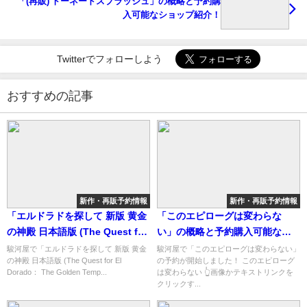
「(再販) トーネードスプラッシュ」の概略と予約購
入可能なショップ紹介！
Twitterでフォローしよう
おすすめの記事
新作・再販予約情報
新作・再販予約情報
「エルドラドを探して 新版 黄金
「このエピローグは変わらな
の神殿 日本語版 (The Quest for
い」の概略と予約購入可能なシ
El Dorado： The Golden
ョップ紹介！
駿河屋で「エルドラドを探して 新版 黄金
駿河屋で「このエピローグは変わらない」
の神殿 日本語版 (The Quest for El
の予約が開始しました！ このエピローグ
Temples)」の概略と予約購入可
Dorado： The Golden Temp...
は変わらない 👆画像かテキストリンクを
能なショップ紹介！
クリックす...