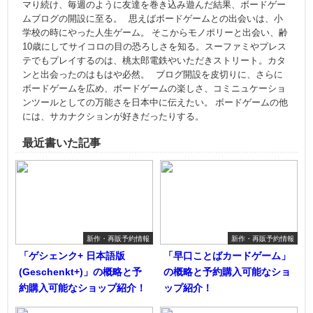
マり続け、毎週のように友達を巻き込み遊んだ結果、ボードゲー
ムブログの開設に至る。 思えばボードゲームとの出会いは、小
学校の時にやった人生ゲーム。 そこからモノポリーと出会い、齢
10歳にしてサイコロの目の恐ろしさを知る。スーファミやプレス
テでもプレイするのは、桃太郎電鉄やいただきストリート。カタ
ンと出会ったのはもはや必然。 ブログ開設を皮切りに、さらに
ボードゲームを広め、ボードゲームの楽しさ、コミニュケーショ
ンツールとしての万能さを日本中に伝えたい。 ボードゲームの他
には、サカナクションが好きだったりする。
最近書いた記事
新作・再販予約情報
新作・再販予約情報
「ゲシェンク+ 日本語版
「早口ことばカードゲーム」
(Geschenkt+)」の概略と予
の概略と予約購入可能なショ
約購入可能なショップ紹介！
ップ紹介！