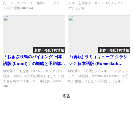
た！ マッチィマッチ：相性チェックゲー
トメア 👆画像かテキストリンクをクリッ
ム 日本語版 &#x1f44...
クすると駿...
新作・再販予約情報
新作・再販予約情報
「おきざり島のバイキング 日本
「(再販) ラミィキューブ クラシ
語版 (Looot)」の概略と予約購入
ック 日本語版 (Rummikub
可能なショップ紹介！
Classic)」の概略と予約購入可能
駿河屋で「おきざり島のバイキング 日本
駿河屋で「(再販) ラミィキューブ クラシ
語版 (Looot)」の予約が開始しました！ お
ック 日本語版 (Rummikub Classic)」の予
なショップ紹介！
きざり島のバイキング 日本語版 (Looot)
約が開始しました！ (再販) ラミィキュ...
&#x...
広告