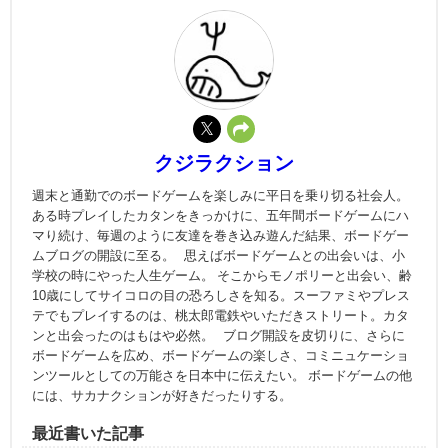
クジラクション
週末と通勤でのボードゲームを楽しみに平日を乗り切る社会人。
ある時プレイしたカタンをきっかけに、五年間ボードゲームにハ
マり続け、毎週のように友達を巻き込み遊んだ結果、ボードゲー
ムブログの開設に至る。 思えばボードゲームとの出会いは、小
学校の時にやった人生ゲーム。 そこからモノポリーと出会い、齢
10歳にしてサイコロの目の恐ろしさを知る。スーファミやプレス
テでもプレイするのは、桃太郎電鉄やいただきストリート。カタ
ンと出会ったのはもはや必然。 ブログ開設を皮切りに、さらに
ボードゲームを広め、ボードゲームの楽しさ、コミニュケーショ
ンツールとしての万能さを日本中に伝えたい。 ボードゲームの他
には、サカナクションが好きだったりする。
最近書いた記事