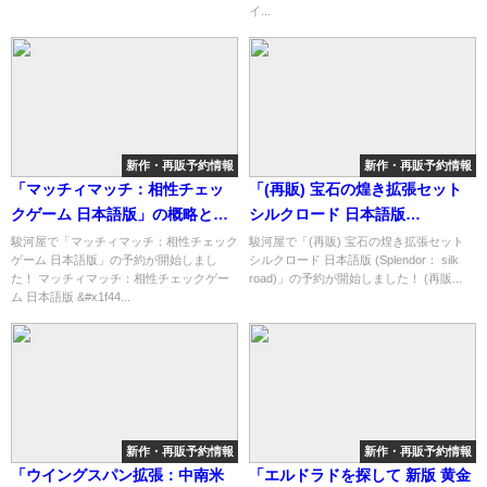
介！
介！
イ...
新作・再販予約情報
新作・再販予約情報
「マッチィマッチ：相性チェッ
「(再販) 宝石の煌き拡張セット
クゲーム 日本語版」の概略と予
シルクロード 日本語版
約購入可能なショップ紹介！
(Splendor： silk road)」の概略
駿河屋で「マッチィマッチ：相性チェック
駿河屋で「(再販) 宝石の煌き拡張セット
ゲーム 日本語版」の予約が開始しまし
シルクロード 日本語版 (Splendor： silk
と予約購入可能なショップ紹
た！ マッチィマッチ：相性チェックゲー
road)」の予約が開始しました！ (再販...
介！
ム 日本語版 &#x1f44...
新作・再販予約情報
新作・再販予約情報
「ウイングスパン拡張：中南米
「エルドラドを探して 新版 黄金