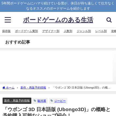
5年間ボードゲームにハマり続けている僕が、休日が待ち遠しくて仕方なく
なるオススメのボードゲームを紹介します
ボードゲームのある生活
保存版
ボードゲーム賞別
デザイナー別
人数別
ジャンル別
レベル別
攻
おすすめ記事
ホーム
新作・再販予約情報
「ウボンゴ 3D 日本語版 (Ubongo3D)」の概略
と予約購入可能なショップ紹介！
新作・再販予約情報
駿河屋
ジーピー
「ウボンゴ 3D 日本語版 (Ubongo3D)」の概略と
予約購入可能なショップ紹介！