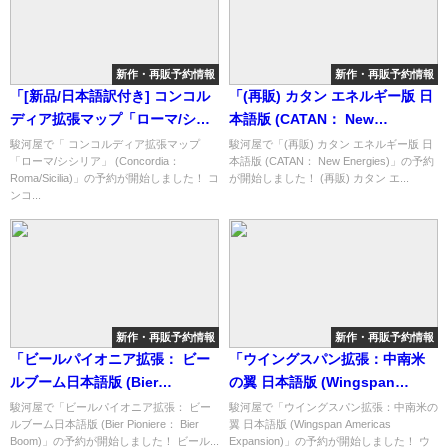
新作・再販予約情報
新作・再販予約情報
「[新品/日本語訳付き] コンコル
「(再販) カタン エネルギー版 日
ディア拡張マップ「ローマ/シシ
本語版 (CATAN： New
リア」 (Concordia：
Energies)」の概略と予約購入可
駿河屋で「 コンコルディア拡張マップ
駿河屋で「(再販) カタン エネルギー版 日
「ローマ/シシリア」 (Concordia：
本語版 (CATAN： New Energies)」の予約
Roma/Sicilia)」の概略と予約購
能なショップ紹介！
Roma/Sicilia)」の予約が開始しました！ コ
が開始しました！ (再販) カタン エ...
入可能なショップ紹介！
ンコ...
新作・再販予約情報
新作・再販予約情報
「ビールパイオニア拡張： ビー
「ウイングスパン拡張：中南米
ルブーム日本語版 (Bier
の翼 日本語版 (Wingspan
Pioniere： Bier Boom)」の概略
Americas Expansion)」の概略
駿河屋で「ビールパイオニア拡張： ビー
駿河屋で「ウイングスパン拡張：中南米の
ルブーム日本語版 (Bier Pioniere： Bier
翼 日本語版 (Wingspan Americas
と予約購入可能なショップ紹
と予約購入可能なショップ紹
Boom)」の予約が開始しました！ ビール...
Expansion)」の予約が開始しました！ ウ