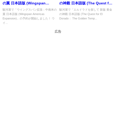
の翼 日本語版 (Wingspan
の神殿 日本語版 (The Quest for
Americas Expansion)」の概略
El Dorado： The Golden
駿河屋で「ウイングスパン拡張：中南米の
駿河屋で「エルドラドを探して 新版 黄金
翼 日本語版 (Wingspan Americas
の神殿 日本語版 (The Quest for El
と予約購入可能なショップ紹
Temples)」の概略と予約購入可
Expansion)」の予約が開始しました！ ウ
Dorado： The Golden Temp...
介！
能なショップ紹介！
イ...
広告