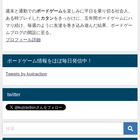
週末と通勤での
ボードゲーム
を楽しみに平日を乗り切る社会人。
ある時プレイした
カタン
をきっかけに、
五年間ボードゲームにハ
マり続け
、毎週のように友達を巻き込み遊んだ結果、ボードゲー
ムブログの開設に至る。
プロフィール詳細
ボードゲーム情報をほぼ毎日発信中！
Tweets by kujiraction
twitter