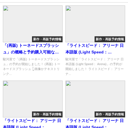
新作・再販予約情報
新作・再販予約情報
「(再販) トーネードスプラッシ
「ライトスピード： アリーナ 日
ュ」の概略と予約購入可能なシ
本語版 (Light Speed：
ョップ紹介！
Arena)」の概略と予約購入可能
駿河屋で「(再販) トーネードスプラッシ
駿河屋で「ライトスピード： アリーナ 日
ュ」の予約が開始しました！ (再販) トー
本語版 (Light Speed： Arena)」の予約が
なショップ紹介！
ネードスプラッシュ 👆画像かテキストリ
開始しました！ ライトスピード： アリー
ンク...
ナ...
新作・再販予約情報
新作・再販予約情報
「ライトスピード： アリーナ 日
「ライトスピード： アリーナ 日
本語版 (Light Speed：
本語版 (Light Speed：