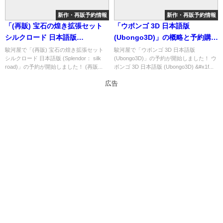
新作・再販予約情報
新作・再販予約情報
「(再販) 宝石の煌き拡張セット
「ウボンゴ 3D 日本語版
シルクロード 日本語版
(Ubongo3D)」の概略と予約購入
(Splendor： silk road)」の概略
可能なショップ紹介！
駿河屋で「(再販) 宝石の煌き拡張セット
駿河屋で「ウボンゴ 3D 日本語版
シルクロード 日本語版 (Splendor： silk
(Ubongo3D)」の予約が開始しました！ ウ
と予約購入可能なショップ紹
road)」の予約が開始しました！ (再販...
ボンゴ 3D 日本語版 (Ubongo3D) &#x1f...
介！
広告