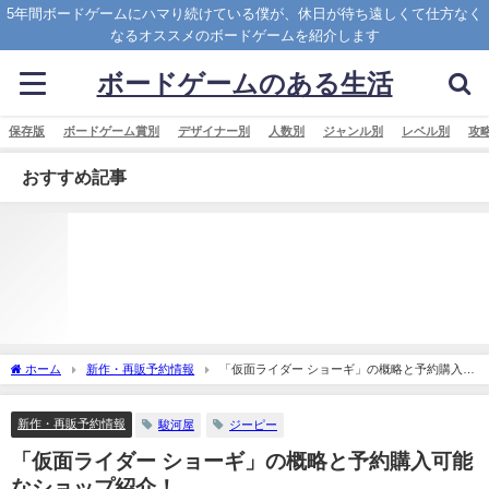
5年間ボードゲームにハマり続けている僕が、休日が待ち遠しくて仕方なく
なるオススメのボードゲームを紹介します
ボードゲームのある生活
保存版
ボードゲーム賞別
デザイナー別
人数別
ジャンル別
レベル別
攻
おすすめ記事
ホーム
新作・再販予約情報
「仮面ライダー ショーギ」の概略と予約購入可
能なショップ紹介！
新作・再販予約情報
駿河屋
ジーピー
「仮面ライダー ショーギ」の概略と予約購入可能
なショップ紹介！