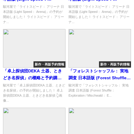
Arena)」の概略と予約購入可能
Arena)」の概略と予約購入可能
駿河屋で「ライトスピード： アリーナ 日
駿河屋で「ライトスピード： アリーナ 日
本語版 (Light Speed： Arena)」の予約が
本語版 (Light Speed： Arena)」の予約が
なショップ紹介！
なショップ紹介！
開始しました！ ライトスピード： アリー
開始しました！ ライトスピード： アリー
ナ...
ナ...
新作・再販予約情報
新作・再販予約情報
「卓上探偵団DEKA 土器、とき
「フォレストシャッフル： 実地
どき名探偵」の概略と予約購入
調査 日本語版 (Forest Shuffle：
可能なショップ紹介！
Exploration / Mischwald：
駿河屋で「卓上探偵団DEKA 土器、ときど
駿河屋で「フォレストシャッフル： 実地
き名探偵」の予約が開始しました！ 卓上
調査 日本語版 (Forest Shuffle：
Entdeckungen)」の概略と予約
探偵団DEKA 土器、ときどき名探偵 👆画
Exploration / Mischwald： E...
購入可能なショップ紹介！
像...