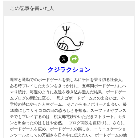
この記事を書いた人
クジラクション
週末と通勤でのボードゲームを楽しみに平日を乗り切る社会人。
ある時プレイしたカタンをきっかけに、五年間ボードゲームにハ
マり続け、毎週のように友達を巻き込み遊んだ結果、ボードゲー
ムブログの開設に至る。 思えばボードゲームとの出会いは、小
学校の時にやった人生ゲーム。 そこからモノポリーと出会い、齢
10歳にしてサイコロの目の恐ろしさを知る。スーファミやプレス
テでもプレイするのは、桃太郎電鉄やいただきストリート。カタ
ンと出会ったのはもはや必然。 ブログ開設を皮切りに、さらに
ボードゲームを広め、ボードゲームの楽しさ、コミニュケーショ
ンツールとしての万能さを日本中に伝えたい。 ボードゲームの他