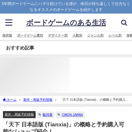
5年間ボードゲームにハマり続けている僕が、休日が待ち遠しくて仕方なく
なるオススメのボードゲームを紹介します
ボードゲームのある生活
保存版
ボードゲーム賞別
デザイナー別
人数別
ジャンル別
レベル別
攻
おすすめ記事
ホーム
新作・再販予約情報
「天下 日本語版 (Tianxia)」の概略と予約購入可
能なショップ紹介！
新作・再販予約情報
駿河屋
CMON JAPAN
「天下 日本語版 (Tianxia)」の概略と予約購入可
能なショップ紹介！