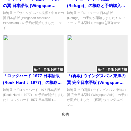
の翼 日本語版 (Wingspan
(Refuge)」の概略と予約購入可
Americas Expansion)」の概略
能なショップ紹介！
駿河屋で「ウイングスパン拡張：中南米の
駿河屋で「レフュージ 日本語版
翼 日本語版 (Wingspan Americas
(Refuge)」の予約が開始しました！ レフ
と予約購入可能なショップ紹
Expansion)」の予約が開始しました！ ウ
ュージ 日本語版 (Refuge) 👆画像かテ...
介！
イ...
新作・再販予約情報
新作・再販予約情報
「ロックハード 1977 日本語版
「(再販) ウイングスパン 東洋の
(Rock Hard： 1977)」の概略と
翼 完全日本語版 (Wingspan
予約購入可能なショップ紹介！
Asia)」の概略と予約購入可能な
駿河屋で「ロックハード 1977 日本語版
駿河屋で「(再販) ウイングスパン 東洋の
(Rock Hard： 1977)」の予約が開始しまし
翼 完全日本語版 (Wingspan Asia)」の予約
ショップ紹介！
た！ ロックハード 1977 日本語版 (...
が開始しました！ (再販) ウイングスパ
ン...
広告