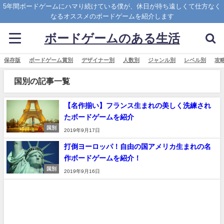
5年間ボードゲームにハマり続けている僕が、休日が待ち遠しくて仕方なく
なるオススメのボードゲームを紹介します
ボードゲームのある生活
保存版
ボードゲーム賞別
デザイナー別
人数別
ジャンル別
レベル別
攻
国別の記事一覧
【名作揃い】フランス生まれの美しく洗練され
たボードゲームを紹介
国別
2019年9月17日
打倒ヨーロッパ！自由の国アメリカ生まれの名
作ボードゲームを紹介！
国別
2019年9月16日