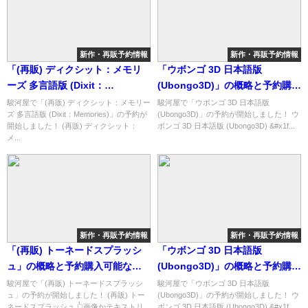
新作・再販予約情報
新作・再販予約情報
「(再販) ディクシット：メモリ
「ウボンゴ 3D 日本語版
ーズ 多言語版 (Dixit：
(Ubongo3D)」の概略と予約購入
Memories)」の概略と予約購入
可能なショップ紹介！
駿河屋で「(再販) ディクシット：メモリー
駿河屋で「ウボンゴ 3D 日本語版
ズ 多言語版 (Dixit：Memories)」の予約が
(Ubongo3D)」の予約が開始しました！ ウ
可能なショップ紹介！
開始しました！ (再販) ディクシット：
ボンゴ 3D 日本語版 (Ubongo3D) &#x1f...
メ...
新作・再販予約情報
新作・再販予約情報
「(再販) トーネードスプラッシ
「ウボンゴ 3D 日本語版
ュ」の概略と予約購入可能なシ
(Ubongo3D)」の概略と予約購入
ョップ紹介！
可能なショップ紹介！
駿河屋で「(再販) トーネードスプラッシ
駿河屋で「ウボンゴ 3D 日本語版
ュ」の予約が開始しました！ (再販) トー
(Ubongo3D)」の予約が開始しました！ ウ
ネードスプラッシュ 👆画像かテキストリ
ボンゴ 3D 日本語版 (Ubongo3D) &#x1f...