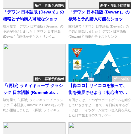
新作・再販予約情報
新作・再販予約情報
「デワン 日本語版 (Dewan)」の
「デワン 日本語版 (Dewan)」の
概略と予約購入可能なショップ
概略と予約購入可能なショップ
紹介！
紹介！
駿河屋で「デワン 日本語版 (Dewan)」の
駿河屋で「デワン 日本語版 (Dewan)」の
予約が開始しました！ デワン 日本語版
予約が開始しました！ デワン 日本語版
(Dewan) 👆画像かテキストリンク...
(Dewan) 👆画像かテキストリンク...
新作・再販予約情報
ゲーム紹介
「(再販) ラミィキューブ クラシ
【街コロ】サイコロを振って、
ック 日本語版 (Rummikub
街を発展させよう！初心者でも
Classic)」の概略と予約購入可能
盛り上がれるメイドインジャパ
駿河屋で「(再販) ラミィキューブ クラシ
今回からは、１つずつボードゲームを紹介
ック 日本語版 (Rummikub Classic)」の予
していきますよー さて、今日紹介するゲ
なショップ紹介！
ンのゲーム
約が開始しました！ (再販) ラミィキュ...
ームは、ドイツゲーム賞で８位入賞を果た
した日本生まれのスゴいゲー...