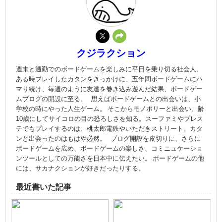
クジラクション
週末と通勤でのボードゲームを楽しみに平日を乗り切る社会人。
ある時プレイしたカタンをきっかけに、五年間ボードゲームにハ
マり続け、毎週のように友達を巻き込み遊んだ結果、ボードゲー
ムブログの開設に至る。 思えばボードゲームとの出会いは、小
学校の時にやった人生ゲーム。 そこからモノポリーと出会い、齢
10歳にしてサイコロの目の恐ろしさを知る。スーファミやプレス
テでもプレイするのは、桃太郎電鉄やいただきストリート。カタ
ンと出会ったのはもはや必然。 ブログ開設を皮切りに、さらに
ボードゲームを広め、ボードゲームの楽しさ、コミニュケーショ
ンツールとしての万能さを日本中に伝えたい。 ボードゲームの他
には、サカナクションが好きだったりする。
最近書いた記事